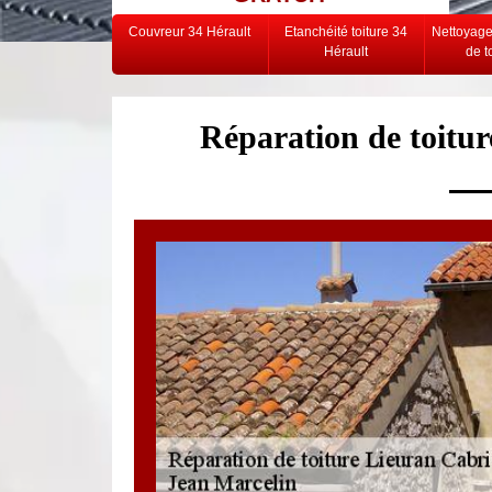
Couvreur 34 Hérault
Etanchéité toiture 34
Nettoyag
Hérault
de t
Réparation de toitu