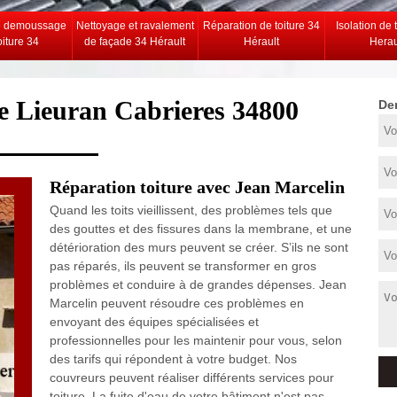
e demoussage
Nettoyage et ravalement
Réparation de toiture 34
Isolation de 
oiture 34
de façade 34 Hérault
Hérault
Herau
re Lieuran Cabrieres 34800
De
Réparation toiture avec Jean Marcelin
Quand les toits vieillissent, des problèmes tels que
des gouttes et des fissures dans la membrane, et une
détérioration des murs peuvent se créer. S’ils ne sont
pas réparés, ils peuvent se transformer en gros
problèmes et conduire à de grandes dépenses. Jean
Marcelin peuvent résoudre ces problèmes en
envoyant des équipes spécialisées et
professionnelles pour les maintenir pour vous, selon
des tarifs qui répondent à votre budget. Nos
couvreurs peuvent réaliser différents services pour
toiture. La fuite d'eau de votre bâtiment n'est pas