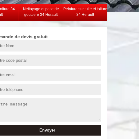
toiture 34
Nettoyage et pose de
Peinture sur tuile et toiture
lt
gouttière 34 Hérault
34 Hérault
mande de devis gratuit