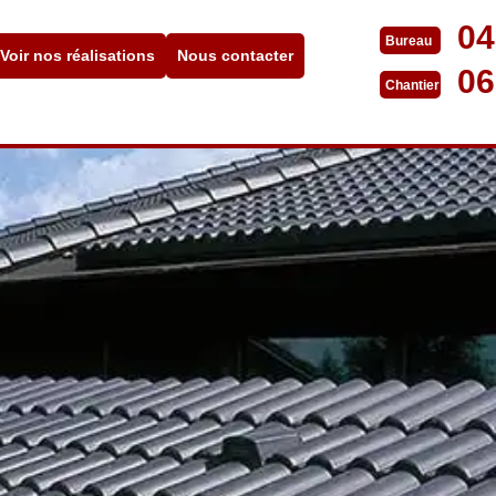
04
Bureau
Voir nos réalisations
Nous contacter
06
Chantier