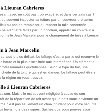
 à Lieuran Cabrieres
sant avec un coût pas trop exagéré, et dans certains cas il
t de souvent inspecter sa toiture par un couvreur pro après
a lieu ou pas de remplacer ou réparer la tuile concernée
 peuvent être faites par un bricoleur, appeler un couvreur a
ssionnelle Jean Marcelin pour le changement de tuiles à Lieuran
in à Jean Marcelin
urtout le plus délicat. Le faîtage c’est la partie qui recouvre le
us haute et la plus disciplinée aux intempéries. Un élément qui
 professionnelles quotidiennes. Selon le type du toit, une
tanchéité de la toiture qui est en danger. Le faîtage peut être en
de la région où vous trouvez.
lle à Lieuran Cabrieres
e saison. Mais elle est souvent négligée à cause de son
ôt de la réparation de toit avant qu’un petit souci devienne un
rme n'est pas seulement un choix prudent pour votre sécurité,
os biens hors des risques. Sachez que vous pouvez avoir