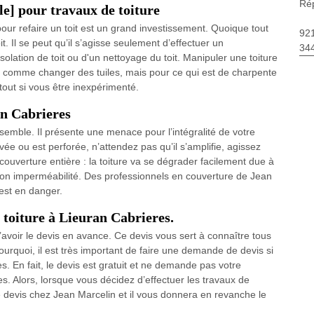
Rép
le] pour travaux de toiture
pour refaire un toit est un grand investissement. Quoique tout
92
. Il se peut qu’il s’agisse seulement d’effectuer un
34
lation de toit ou d'un nettoyage du toit. Manipuler une toiture
iser comme changer des tuiles, mais pour ce qui est de charpente
tout si vous être inexpérimenté.
an Cabrieres
 ne semble. Il présente une menace pour l’intégralité de votre
ée ou est perforée, n’attendez pas qu’il s’amplifie, agissez
ouverture entière : la toiture va se dégrader facilement due à
rdre son imperméabilité. Des professionnels en couverture de Jean
 est en danger.
 toiture à Lieuran Cabrieres.
l d’avoir le devis en avance. Ce devis vous sert à connaître tous
ourquoi, il est très important de faire une demande de devis si
s. En fait, le devis est gratuit et ne demande pas votre
 Alors, lorsque vous décidez d’effectuer les travaux de
e devis chez Jean Marcelin et il vous donnera en revanche le