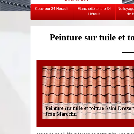
Couvreur 34 Hérault
Etanchéité toiture 34
Nettoyag
Hérault
de t
Peinture sur tuile et 