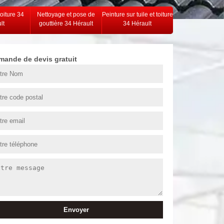
toiture 34
Nettoyage et pose de
Peinture sur tuile et toiture
lt
gouttière 34 Hérault
34 Hérault
mande de devis gratuit