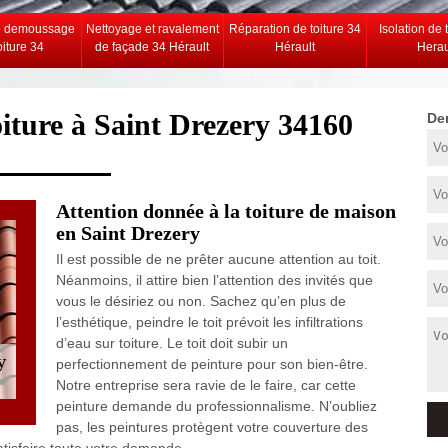
e demoussage
Nettoyage et ravalement
Réparation de toiture 34
Isolation de 
oiture 34
de façade 34 Hérault
Hérault
Herau
toiture à Saint Drezery 34160
De
Attention donnée à la toiture de maison
en Saint Drezery
Il est possible de ne prêter aucune attention au toit.
Néanmoins, il attire bien l’attention des invités que
vous le désiriez ou non. Sachez qu’en plus de
l’esthétique, peindre le toit prévoit les infiltrations
d’eau sur toiture. Le toit doit subir un
perfectionnement de peinture pour son bien-être.
Notre entreprise sera ravie de le faire, car cette
peinture demande du professionnalisme. N’oubliez
pas, les peintures protègent votre couverture des