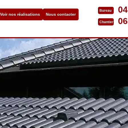
04
Bureau
Voir nos réalisations
Nous contacter
06
Chantier