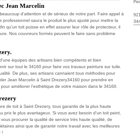
Pei
vec Jean Marcelin
 beaucoup d’attention et de sérieux de notre part. Faire appel à
92
 professionnel saura le produit le plus ajusté pour mettre la
34
fin qu’un toit puisse en effet assurer leur rôle de protecteur, il
einture. Nos couvreurs formés peuvent le faire sans problème
zery.
’une équipes des artisans bien compétents et bien
nir sur tout le 34160 pour faire vos travaux peinture sur tuile.
ualité. De plus, ses artisans cannaient tous méthodes pour
ppeler Jean Marcelin à Saint Drezery34160 pour prendre en
n pour améliorer l’esthétique de votre maison dans le 34160.
rezery
e de toit à Saint Drezery, tous garantis de la plus haute
u prix le plus avantageux. Si vous avez besoin d'un toit peint,
vous procurer la qualité de service très haute qualité, de
iétaires ainsi que de garantir notre travail avec les meilleures
 !