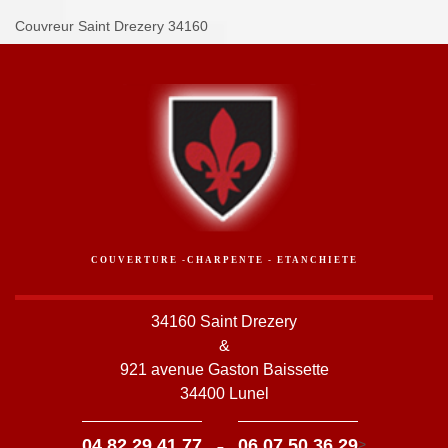
Couvreur Saint Drezery 34160
COUVERTURE -CHARPENTE - ETANCHIETE
34160 Saint Drezery
&
921 avenue Gaston Baissette
34400 Lunel
-
04 82 29 41 77
06 07 50 36 29
>