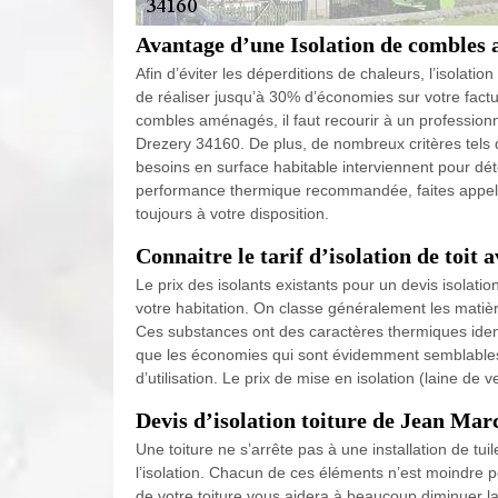
Avantage d’une Isolation de combles 
Afin d’éviter les déperditions de chaleurs, l’isolat
de réaliser jusqu’à 30% d’économies sur votre factur
combles aménagés, il faut recourir à un profession
Drezery 34160. De plus, de nombreux critères tels q
besoins en surface habitable interviennent pour déte
performance thermique recommandée, faites appel à
toujours à votre disposition.
Connaitre le tarif d’isolation de toit
Le prix des isolants existants pour un devis isolatio
votre habitation. On classe généralement les matière
Ces substances ont des caractères thermiques iden
que les économies qui sont évidemment semblables. E
d’utilisation. Le prix de mise en isolation (laine 
Devis d’isolation toiture de Jean Mar
Une toiture ne s’arrête pas à une installation de tui
l’isolation. Chacun de ces éléments n’est moindre p
de votre toiture vous aidera à beaucoup diminuer la