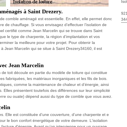
Iso
aménagés à Saint Drezery.
92
ion de comble aménagé est essentielle. En effet, elle permet donc
34
e de chauffage. Si vous envisagez d’effectuer l’isolation de
nel certifié comme Jean Marcelin qui se trouve dans Saint
ue le type de charpente, la région d’implantation et vos
rminer la meilleure pour votre projet. Pour obtenir la
 Jean Marcelin qui se situe à Saint Drezery34160, il est
 avec Jean Marcelin
n de toit découle en partie du modèle de toiture qui constitue
s fabriquées, les matériaux inorganiques et les fils de bois.
tiques, comme la maintenance de chaleur et d’énergie, ainsi
lles présentent toutefois des différences sur leur simplicité
de verre ou ouate) dépend aussi du type de comble que vous avez.
celin
les. Elle est constituée d’une couverture, d’une charpente et e
our le bon confort énergétique de votre demeure. L'isolation
 facture d'énergie. Avant qu’on intervienne pour un ouvrage