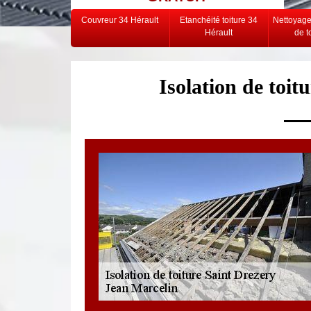
Couvreur 34 Hérault
Etanchéité toiture 34
Nettoyag
Hérault
de t
Isolation de toit