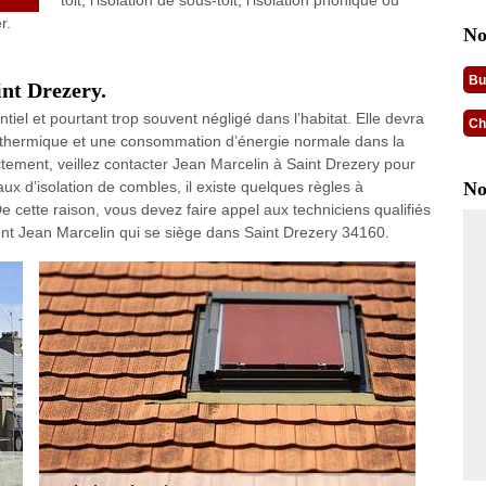
toit, l'isolation de sous-toit, l'isolation phonique ou
r.
No
Bu
int Drezery.
ntiel et pourtant trop souvent négligé dans l’habitat. Elle devra
Ch
rt thermique et une consommation d’énergie normale dans la
ectement, veillez contacter Jean Marcelin à Saint Drezery pour
ux d’isolation de combles, il existe quelques règles à
No
 cette raison, vous devez faire appel aux techniciens qualifiés
ent Jean Marcelin qui se siège dans Saint Drezery 34160.