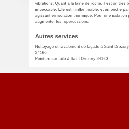
vibrations. Quant à la laine de roche, il est un trè
impeccable. Elle est ininflammable, et empêche parf
agissant en isolation thermique. Pour une isolation 
augmenter les répercussions.
Autres services
Nettoyage et ravalement de façade à Saint Drezery
34160
Peinture sur tuile à Saint Drezery 34160