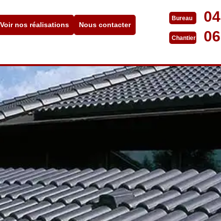
04
Bureau
Voir nos réalisations
Nous contacter
06
Chantier