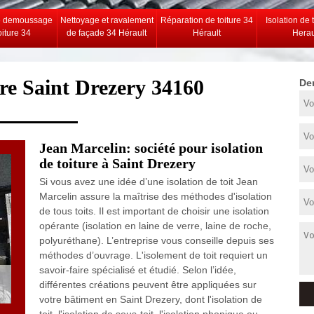
e demoussage
Nettoyage et ravalement
Réparation de toiture 34
Isolation de 
oiture 34
de façade 34 Hérault
Hérault
Herau
ure Saint Drezery 34160
De
Jean Marcelin: société pour isolation
de toiture à Saint Drezery
Si vous avez une idée d’une isolation de toit Jean
Marcelin assure la maîtrise des méthodes d'isolation
de tous toits. Il est important de choisir une isolation
opérante (isolation en laine de verre, laine de roche,
polyuréthane). L’entreprise vous conseille depuis ses
méthodes d’ouvrage. L'isolement de toit requiert un
savoir-faire spécialisé et étudié. Selon l’idée,
différentes créations peuvent être appliquées sur
votre bâtiment en Saint Drezery, dont l'isolation de