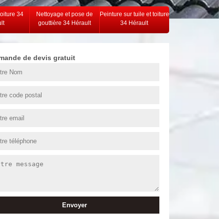
toiture 34
Nettoyage et pose de
Peinture sur tuile et toiture
lt
gouttière 34 Hérault
34 Hérault
mande de devis gratuit