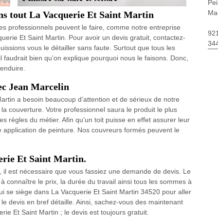
Pei
Mar
ans tout La Vacquerie Et Saint Martin
 Des professionnels peuvent le faire, comme notre entreprise
92
uerie Et Saint Martin. Pour avoir un devis gratuit, contactez-
34
issions vous le détailler sans faute. Surtout que tous les
 il faudrait bien qu’on explique pourquoi nous le faisons. Donc,
’enduire.
vec Jean Marcelin
Martin a besoin beaucoup d’attention et de sérieux de notre
la couverture. Votre professionnel saura le produit le plus
les règles du métier. Afin qu’un toit puisse en effet assurer leur
cette application de peinture. Nos couvreurs formés peuvent le
erie Et Saint Martin.
, il est nécessaire que vous fassiez une demande de devis. Le
à connaître le prix, la durée du travail ainsi tous les sommes à
ui se siège dans La Vacquerie Et Saint Martin 34520 pour aller
ous le devis en bref détaille. Ainsi, sachez-vous des maintenant
e Et Saint Martin ; le devis est toujours gratuit.