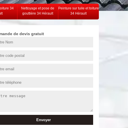
toiture 34
Nettoyage et pose de
Peinture sur tuile et toiture
lt
gouttière 34 Hérault
34 Hérault
mande de devis gratuit