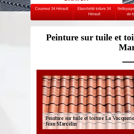
Couvreur 34 Hérault
Etanchéité toiture 34
Nettoyag
Hérault
de t
Peinture sur tuile et t
Mar