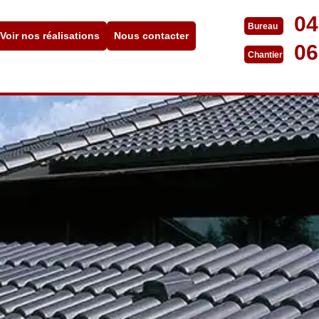
04
Bureau
Voir nos réalisations
Nous contacter
06
Chantier