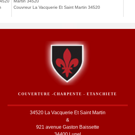
34520
Martin 34520
n
Couvreur La Vacquerie Et Saint Martin 34520
COUVERTURE -CHARPENTE - ETANCHIETE
34520 La Vacquerie Et Saint Martin
&
921 avenue Gaston Baissette
34400 Lunel