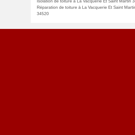
Isolation de toiture à La Vacquerie Et Saint Martin 
Réparation de toiture à La Vacquerie Et Saint Marti
34520