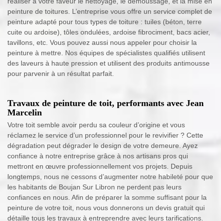
réaliser à votre faveur le nettoyage, le démoussage, et la mise en
peinture de toitures. L’entreprise vous offre un service complet de
peinture adapté pour tous types de toiture : tuiles (béton, terre
cuite ou ardoise), tôles ondulées, ardoise fibrociment, bacs acier,
tavillons, etc. Vous pouvez aussi nous appeler pour choisir la
peinture à mettre. Nos équipes de spécialistes qualifiés utilisent
des laveurs à haute pression et utilisent des produits antimousse
pour parvenir à un résultat parfait.
Travaux de peinture de toit, performants avec Jean
Marcelin
Votre toit semble avoir perdu sa couleur d’origine et vous
réclamez le service d’un professionnel pour le revivifier ? Cette
dégradation peut dégrader le design de votre demeure. Ayez
confiance à notre entreprise grâce à nos artisans pros qui
mettront en œuvre professionnellement vos projets. Depuis
longtemps, nous ne cessons d’augmenter notre habileté pour que
les habitants de Boujan Sur Libron ne perdent pas leurs
confiances en nous. Afin de préparer la somme suffisant pour la
peinture de votre toit, nous vous donnerons un devis gratuit qui
détaille tous les travaux à entreprendre avec leurs tarifications.