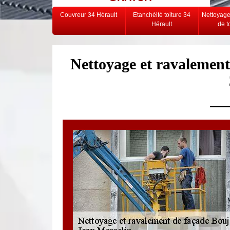
Couvreur 34 Hérault
Etanchéité toiture 34
Nettoyag
Hérault
de t
Nettoyage et ravalemen