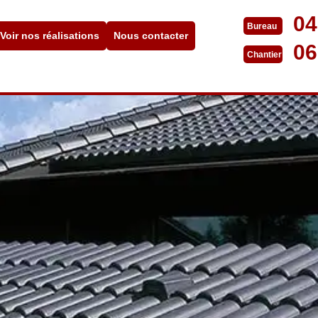
04
Bureau
Voir nos réalisations
Nous contacter
06
Chantier