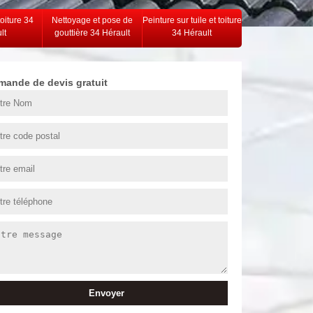
toiture 34
Nettoyage et pose de
Peinture sur tuile et toiture
lt
gouttière 34 Hérault
34 Hérault
mande de devis gratuit