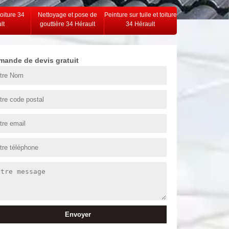
toiture 34
Nettoyage et pose de
Peinture sur tuile et toiture
lt
gouttière 34 Hérault
34 Hérault
mande de devis gratuit