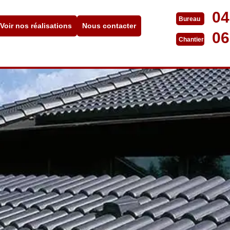
04
Bureau
Voir nos réalisations
Nous contacter
06
Chantier