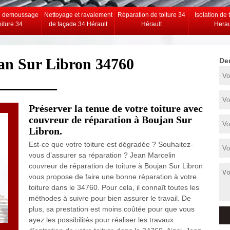
e demoussage
Nettoyage et ravalement
Réparation de toiture 34
Isolation de 
oiture 34
de façade 34 Hérault
Hérault
Herau
an Sur Libron 34760
De
Préserver la tenue de votre toiture avec
couvreur de réparation à Boujan Sur
Libron.
Est-ce que votre toiture est dégradée ? Souhaitez-
vous d’assurer sa réparation ? Jean Marcelin
couvreur de réparation de toiture à Boujan Sur Libron
vous propose de faire une bonne réparation à votre
toiture dans le 34760. Pour cela, il connaît toutes les
méthodes à suivre pour bien assurer le travail. De
plus, sa prestation est moins coûtée pour que vous
ayez les possibilités pour réaliser les travaux