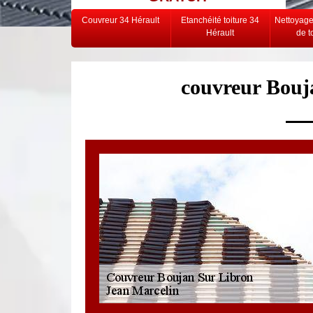
Couvreur 34 Hérault
Etanchéité toiture 34
Nettoyag
Hérault
de t
couvreur Bouj