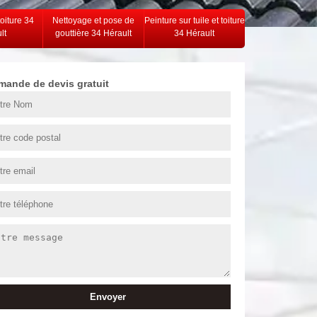
toiture 34
Nettoyage et pose de
Peinture sur tuile et toiture
lt
gouttière 34 Hérault
34 Hérault
mande de devis gratuit