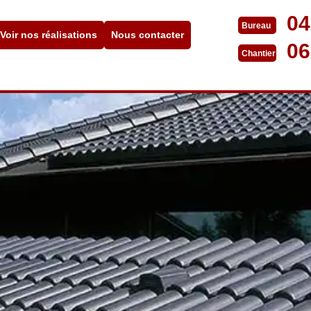
04
Bureau
Voir nos réalisations
Nous contacter
06
Chantier