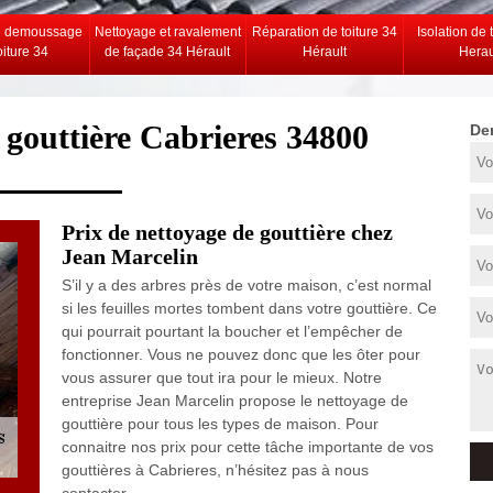
e demoussage
Nettoyage et ravalement
Réparation de toiture 34
Isolation de 
oiture 34
de façade 34 Hérault
Hérault
Herau
 gouttière Cabrieres 34800
De
Prix de nettoyage de gouttière chez
Jean Marcelin
S’il y a des arbres près de votre maison, c’est normal
si les feuilles mortes tombent dans votre gouttière. Ce
qui pourrait pourtant la boucher et l’empêcher de
fonctionner. Vous ne pouvez donc que les ôter pour
vous assurer que tout ira pour le mieux. Notre
entreprise Jean Marcelin propose le nettoyage de
gouttière pour tous les types de maison. Pour
connaitre nos prix pour cette tâche importante de vos
gouttières à Cabrieres, n’hésitez pas à nous