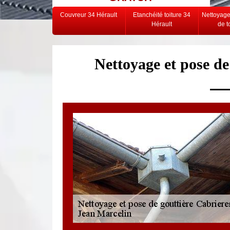
Couvreur 34 Hérault
Etanchéité toiture 34
Nettoyag
Hérault
de t
Nettoyage et pose de