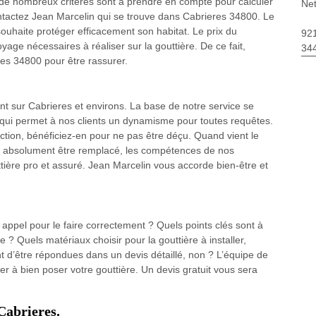
 de nombreux critères sont à prendre en compte pour calculer
Net
contactez Jean Marcelin qui se trouve dans Cabrieres 34800. Le
souhaite protéger efficacement son habitat. Le prix du
92
yage nécessaires à réaliser sur la gouttière. De ce fait,
34
es 34800 pour être rassurer.
nt sur Cabrieres et environs. La base de notre service se
é qui permet à nos clients un dynamisme pour toutes requêtes.
ction, bénéficiez-en pour ne pas être déçu. Quand vient le
 absolument être remplacé, les compétences de nos
ère pro et assuré. Jean Marcelin vous accorde bien-être et
 appel pour le faire correctement ? Quels points clés sont à
? Quels matériaux choisir pour la gouttière à installer,
t d’être répondues dans un devis détaillé, non ? L’équipe de
er à bien poser votre gouttière. Un devis gratuit vous sera
Cabrieres.