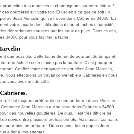
reproduction des mousses et champignons sur votre toiture !
r des gouttières sur votre toit. Et veillez à ce que ce soit un
ppel au Jean Marcelin qui se trouve dans Cabrieres 34800. En
ment votre façade des infiltrations d'eau et taches d'humidité,
des dégradations causées par les eaux de pluie. Dans ce cas,
s 34800 pour vous faciliter la tâche.
Marcelin
ouvent que possible. Cette tâche demande pourtant du temps et
 monter une échelle si on n’aime pas la hauteur. C’est pourquoi
mportant. Confiez votre nettoyage de gouttière Jean Marcelin,
ble. Nous effectuons un travail convenable à Cabrieres en nous
 que vous avez mit de côté.
 Cabrieres.
ation, il est toujours préférable de demander un devis. Pour un
ts. Contactez Jean Marcelin qui se situe dans Cabrieres 34800
r des nouvelles gouttières. De plus, il est très difficile de
if de devis entre plusieurs professionnels. Mais aussi, connaitre
ires pour bien se préparer. Dans ce cas, faites appels Jean
us aider à vos attentes.