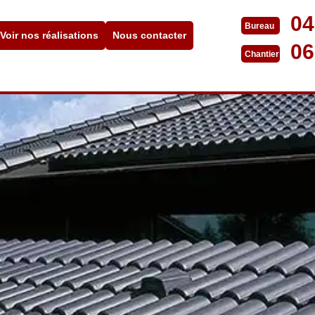
04
Bureau
Voir nos réalisations
Nous contacter
06
Chantier