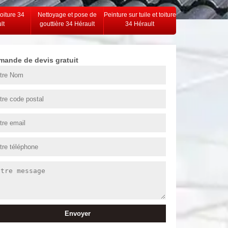
toiture 34
Nettoyage et pose de
Peinture sur tuile et toiture
lt
gouttière 34 Hérault
34 Hérault
mande de devis gratuit