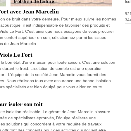
Iso
 Fort avec Jean Marcelin
92
sion de bruit dans votre demeure. Pour mieux suivre les normes
34
n acoustique, il est indispensable de favoriser des produits et
iols Le Fort. C'est ainsi que nous essayons de vous procurer
d'un confort supérieur en son, sélectionnez parmi les issues
os de Jean Marcelin.
 Viols Le Fort
r le bon état d’une maison pour toute saison. C'est une solution
durant le froid. L’isolation de comble est une opération
ort. L'équipe de la société Jean Marcelin vous fournit des
es. Nous réalisons tous avec assurance une bonne isolation
urs spécialisés est bien équipé pour vous aider en toute
ur isoler son toit
oute isolation réalisable. Le gérant de Jean Marcelin s'assure
dotée de spécialistes éprouvés, l'équipe réalisera une
ra des solutions qui concordent à votre requête de travaux
 offriront des concepts pour des activités qui doivent être