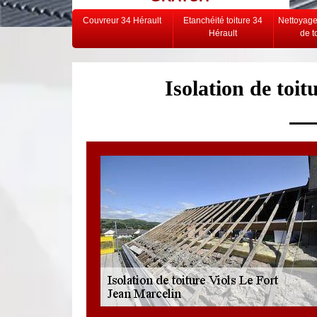
Couvreur 34 Hérault
Etanchéité toiture 34
Nettoyag
Hérault
de t
Isolation de toit