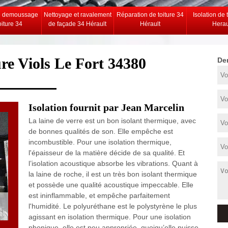
e demoussage
Nettoyage et ravalement
Réparation de toiture 34
Isolation de 
oiture 34
de façade 34 Hérault
Hérault
Herau
ure Viols Le Fort 34380
De
Isolation fournit par Jean Marcelin
La laine de verre est un bon isolant thermique, avec
de bonnes qualités de son. Elle empêche est
incombustible. Pour une isolation thermique,
l'épaisseur de la matière décide de sa qualité. Et
l’isolation acoustique absorbe les vibrations. Quant à
la laine de roche, il est un très bon isolant thermique
et possède une qualité acoustique impeccable. Elle
est ininflammable, et empêche parfaitement
l'humidité. Le polyuréthane est le polystyrène le plus
agissant en isolation thermique. Pour une isolation
phonique, elle est peu appropriée, quoiqu’elle puisse