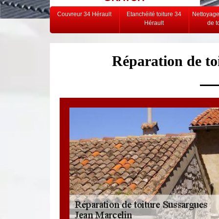
Couvreur 34 Hérault
Etanchéité toiture 34
Nettoyag
Hérault
de t
Réparation de to