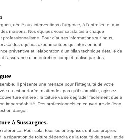
n
ues, dédié aux interventions d’urgence, à l’entretien et aux
ure des maisons. Nos équipes vous satisfaites à chaque
n et professionnalisme. Pour d’autres informations sur nous,
service des équipes expérimentées qui interviennent
e préventive et l’élaboration d’un bilan technique détaillé de
sont l’assurance d’un entretien complet réalisé par des
.
rgues
 ne semble. Il présente une menace pour l’intégralité de votre
ée ou est perforée, n’attendez pas qu’il s’amplifie, agissez
ouverture entière : la toiture va se dégrader facilement due à
rdre son imperméabilité. Des professionnels en couverture de Jean
 est en danger.
ture à Sussargues.
 référence. Pour cela, tous les entreprises ont ses propres
 la réparation de toiture dépendra de la totalité du travail et de