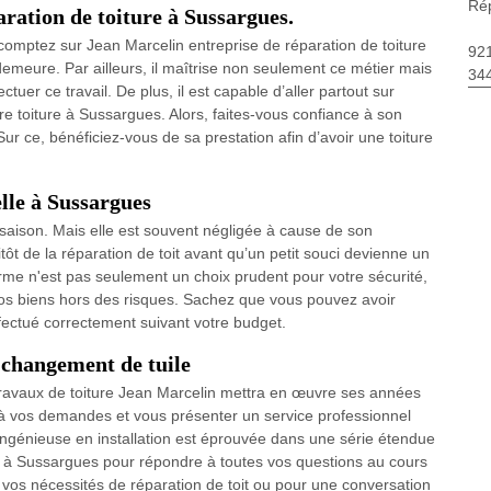
Rép
aration de toiture à Sussargues.
omptez sur Jean Marcelin entreprise de réparation de toiture
92
demeure. Par ailleurs, il maîtrise non seulement ce métier mais
34
tuer ce travail. De plus, il est capable d’aller partout sur
e toiture à Sussargues. Alors, faites-vous confiance à son
Sur ce, bénéficiez-vous de sa prestation afin d’avoir une toiture
lle à Sussargues
e saison. Mais elle est souvent négligée à cause de son
ôt de la réparation de toit avant qu’un petit souci devienne un
rme n'est pas seulement un choix prudent pour votre sécurité,
os biens hors des risques. Sachez que vous pouvez avoir
ffectué correctement suivant votre budget.
 changement de tuile
 travaux de toiture Jean Marcelin mettra en œuvre ses années
 à vos demandes et vous présenter un service professionnel
 ingénieuse en installation est éprouvée dans une série étendue
e à Sussargues pour répondre à toutes vos questions au cours
r vos nécessités de réparation de toit ou pour une conversation