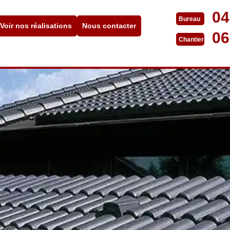
04
Bureau
Voir nos réalisations
Nous contacter
06
Chantier