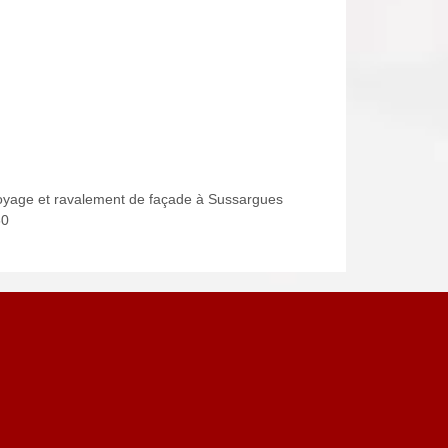
oyage et ravalement de façade à Sussargues
60