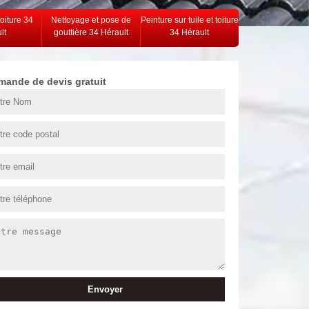
toiture 34
Nettoyage et pose de
Peinture sur tuile et toiture
lt
gouttière 34 Hérault
34 Hérault
mande de devis gratuit