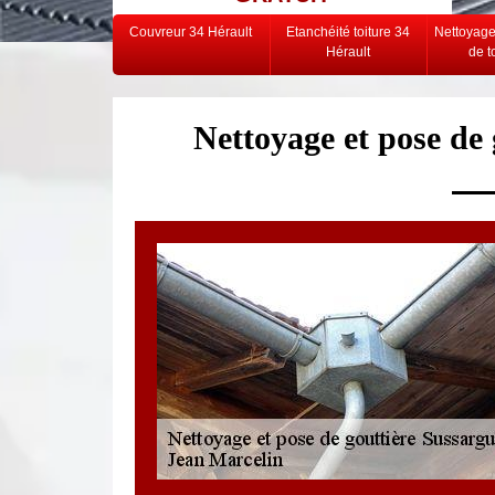
Couvreur 34 Hérault
Etanchéité toiture 34
Nettoyag
Hérault
de t
Nettoyage et pose de