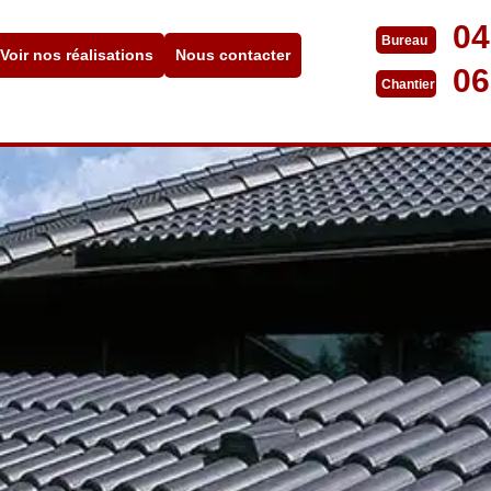
04
Bureau
Voir nos réalisations
Nous contacter
06
Chantier