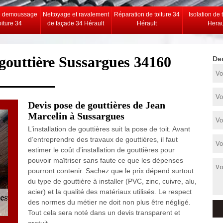
e demoussage
Nettoyage et ravalement
Réparation de toiture 34
Isolation de 
oiture 34
de façade 34 Hérault
Hérault
Herau
 gouttière Sussargues 34160
De
Devis pose de gouttières de Jean
Marcelin à Sussargues
L’installation de gouttières suit la pose de toit. Avant
d’entreprendre des travaux de gouttières, il faut
estimer le coût d’installation de gouttières pour
pouvoir maîtriser sans faute ce que les dépenses
pourront contenir. Sachez que le prix dépend surtout
du type de gouttière à installer (PVC, zinc, cuivre, alu,
acier) et la qualité des matériaux utilisés. Le respect
des normes du métier ne doit non plus être négligé.
Tout cela sera noté dans un devis transparent et