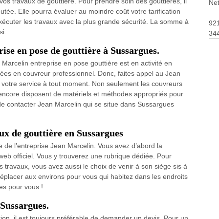
 vos travaux de gouttière. Pour prendre soin des gouttières, il
Net
utée. Elle pourra évaluer au moindre coût votre tarification
écuter les travaux avec la plus grande sécurité. La somme à
92
i.
34
rise en pose de gouttière à Sussargues.
Marcelin entreprise en pose gouttière est en activité en
ées en couvreur professionnel. Donc, faites appel au Jean
 votre service à tout moment. Non seulement les couvreurs
 encore disposent de matériels et méthodes appropriés pour
 de contacter Jean Marcelin qui se situe dans Sussargues
ux de gouttière en Sussargues
e de l’entreprise Jean Marcelin. Vous avez d’abord la
e web officiel. Vous y trouverez une rubrique dédiée. Pour
es travaux, vous avez aussi le choix de venir à son siège sis à
placer aux environs pour vous qui habitez dans les endroits
s pour vous !
 Sussargues.
ation, il est toujours préférable de demander un devis. Pour un