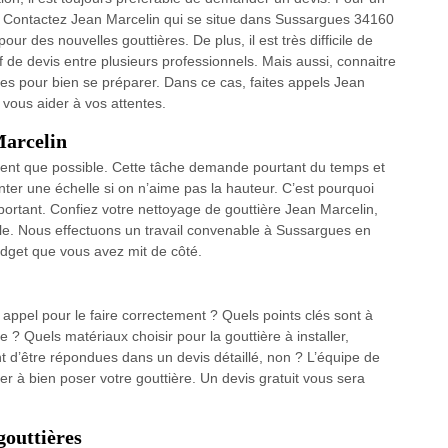
ts. Contactez Jean Marcelin qui se situe dans Sussargues 34160
r des nouvelles gouttières. De plus, il est très difficile de
if de devis entre plusieurs professionnels. Mais aussi, connaitre
ires pour bien se préparer. Dans ce cas, faites appels Jean
vous aider à vos attentes.
Marcelin
ouvent que possible. Cette tâche demande pourtant du temps et
 monter une échelle si on n’aime pas la hauteur. C’est pourquoi
mportant. Confiez votre nettoyage de gouttière Jean Marcelin,
ible. Nous effectuons un travail convenable à Sussargues en
udget que vous avez mit de côté.
 appel pour le faire correctement ? Quels points clés sont à
? Quels matériaux choisir pour la gouttière à installer,
t d’être répondues dans un devis détaillé, non ? L’équipe de
er à bien poser votre gouttière. Un devis gratuit vous sera
gouttières