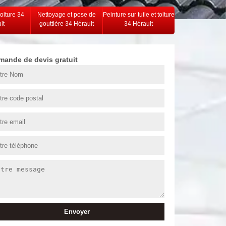
toiture 34
Nettoyage et pose de
Peinture sur tuile et toiture
lt
gouttière 34 Hérault
34 Hérault
mande de devis gratuit