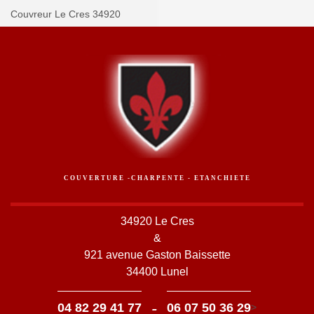
Couvreur Le Cres 34920
COUVERTURE -CHARPENTE - ETANCHIETE
34920 Le Cres
&
921 avenue Gaston Baissette
34400 Lunel
-
04 82 29 41 77
06 07 50 36 29
>