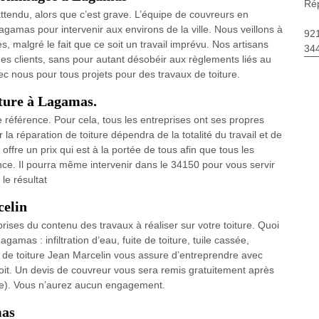
Rép
ttendu, alors que c’est grave. L’équipe de couvreurs en
gamas pour intervenir aux environs de la ville. Nous veillons à
92
s, malgré le fait que ce soit un travail imprévu. Nos artisans
34
es clients, sans pour autant désobéir aux règlements liés au
ec nous pour tous projets pour des travaux de toiture.
iture à Lagamas.
 référence. Pour cela, tous les entreprises ont ses propres
 la réparation de toiture dépendra de la totalité du travail et de
fre un prix qui est à la portée de tous afin que tous les
ce. Il pourra même intervenir dans le 34150 pour vous servir
 le résultat
celin
prises du contenu des travaux à réaliser sur votre toiture. Quoi
amas : infiltration d’eau, fuite de toiture, tuile cassée,
ise de toiture Jean Marcelin vous assure d’entreprendre avec
e toit. Un devis de couvreur vous sera remis gratuitement après
toire). Vous n’aurez aucun engagement.
mas