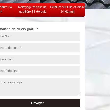
toiture 34
Nettoyage et pose de
Peinture sur tuile et toiture
lt
gouttière 34 Hérault
34 Hérault
mande de devis gratuit