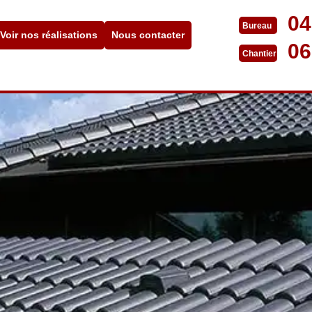
04
Bureau
Voir nos réalisations
Nous contacter
06
Chantier