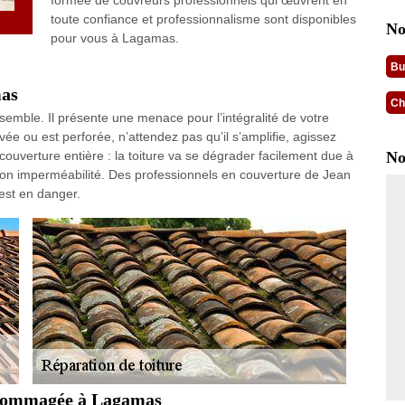
formée de couvreurs professionnels qui œuvrent en
toute confiance et professionnalisme sont disponibles
No
pour vous à Lagamas.
Bu
mas
Ch
 ne semble. Il présente une menace pour l’intégralité de votre
ée ou est perforée, n’attendez pas qu’il s’amplifie, agissez
ouverture entière : la toiture va se dégrader facilement due à
No
rdre son imperméabilité. Des professionnels en couverture de Jean
 est en danger.
endommagée à Lagamas