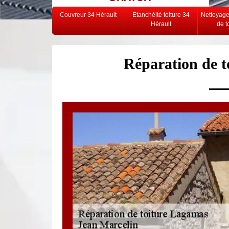
Couvreur 34 Hérault
Etanchéité toiture 34
Nettoyag
Hérault
de t
Réparation de 