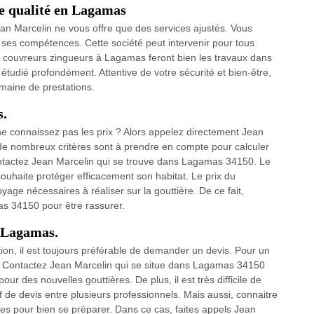
de qualité en Lagamas
ean Marcelin ne vous offre que des services ajustés. Vous
 ses compétences. Cette société peut intervenir pour tous
ans couvreurs zingueurs à Lagamas feront bien les travaux dans
 étudié profondément. Attentive de votre sécurité et bien-être,
maine de prestations.
s.
ne connaissez pas les prix ? Alors appelez directement Jean
e nombreux critères sont à prendre en compte pour calculer
 contactez Jean Marcelin qui se trouve dans Lagamas 34150. Le
souhaite protéger efficacement son habitat. Le prix du
yage nécessaires à réaliser sur la gouttière. De ce fait,
s 34150 pour être rassurer.
à Lagamas.
ation, il est toujours préférable de demander un devis. Pour un
rts. Contactez Jean Marcelin qui se situe dans Lagamas 34150
r des nouvelles gouttières. De plus, il est très difficile de
if de devis entre plusieurs professionnels. Mais aussi, connaitre
ires pour bien se préparer. Dans ce cas, faites appels Jean