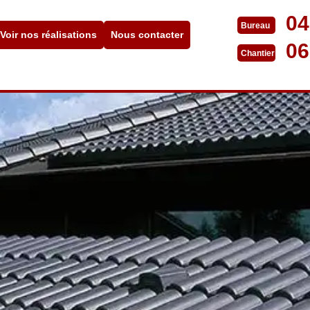
04
Bureau
Voir nos réalisations
Nous contacter
06
Chantier