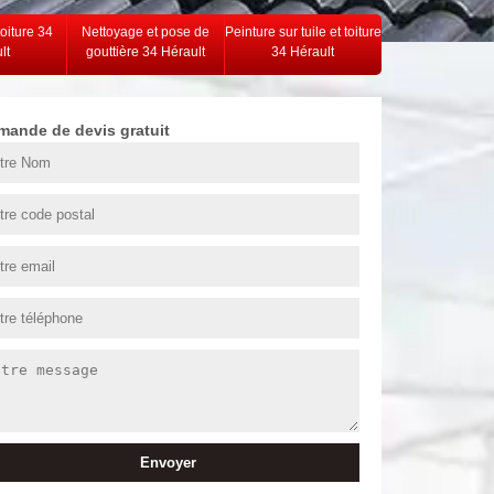
toiture 34
Nettoyage et pose de
Peinture sur tuile et toiture
lt
gouttière 34 Hérault
34 Hérault
mande de devis gratuit