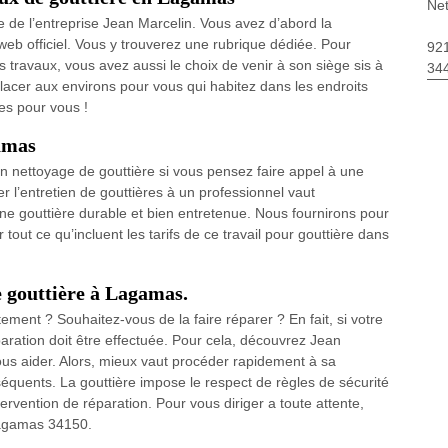
Net
e de l’entreprise Jean Marcelin. Vous avez d’abord la
e web officiel. Vous y trouverez une rubrique dédiée. Pour
92
es travaux, vous avez aussi le choix de venir à son siège sis à
34
acer aux environs pour vous qui habitez dans les endroits
s pour vous !
gamas
d’un nettoyage de gouttière si vous pensez faire appel à une
 l’entretien de gouttières à un professionnel vaut
e gouttière durable et bien entretenue. Nous fournirons pour
tout ce qu’incluent les tarifs de ce travail pour gouttière dans
e gouttière à Lagamas.
ement ? Souhaitez-vous de la faire réparer ? En fait, si votre
aration doit être effectuée. Pour cela, découvrez Jean
s aider. Alors, mieux vaut procéder rapidement à sa
équents. La gouttière impose le respect de règles de sécurité
ntervention de réparation. Pour vous diriger a toute attente,
Lagamas 34150.