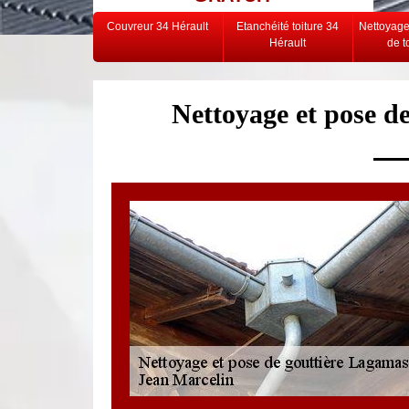
Couvreur 34 Hérault
Etanchéité toiture 34
Nettoyag
Hérault
de t
Nettoyage et pose d