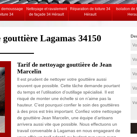
e demoussage
Nettoyage et ravalement
Réparation de toiture 34
Isolation de 
oiture 34
de façade 34 Hérault
Hérault
Herau
e gouttière Lagamas 34150
De
Tarif de nettoyage gouttière de Jean
Marcelin
Il est prudent de nettoyer votre gouttière aussi
souvent que possible. Cette tâche demande pourtant
du temps et l’utilisation d’outillage spécialisé. Il est
risqué de monter une échelle si on n’aime pas la
hauteur. C’est pourquoi confier le soin des gouttières
à des pros est très important. Confiez votre nettoyage
de gouttière Jean Marcelin, une équipe d’artisans
arrivera aussi vite que possible. Nous effectuons un
travail convenable à Lagamas en nous engageant de