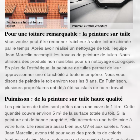
Pour une toiture remarquable : la peinture sur tuile
Vous voulez peut-être redonner fraîcheur à votre toiture abimée
par le temps. Après avoir réalisé un nettoyage de toit, l’équipe
Jean Marcelin accomplit les travaux de peinture de tuiles. Nous
utilisons des produits non nuisibles pour un nettoyage écologique.
En plus de l’esthétique, la peinture de tuiles permet de leur
approvisionner une étanchéité à toute intempérie. Nous vous
disons de peindre le toit environ tous les 8 ans. En Puimisson,
plusieurs propriétaires ont déjà été satisfaits de notre travail.
Puimisson : de la peinture sur tuile haute qualité
Les peintures de tuiles sont prêtes dans une cuve de 1 litre. Cette
quantité couvre environ 5 m² de la surface totale du toit. Si la
peinture est de bonne propriété, elle accordera une belle mine à
votre tuile. Elle résistera aussi bien aux UV et aux saletés. Nous
Jean Marcelin, avons trié pour vous des produits de coloris
tendance et chic. Notre entreprise est éprouvée dans l’application