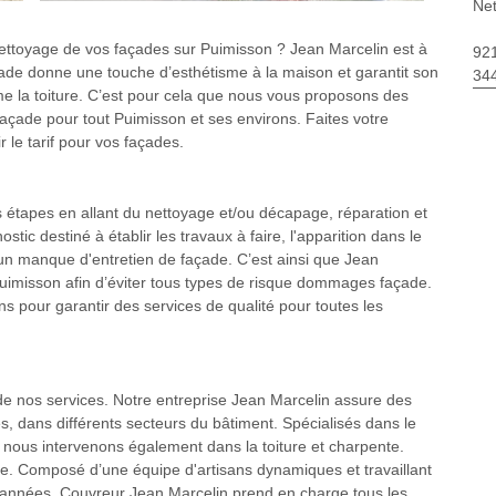
Net
nettoyage de vos façades sur Puimisson ? Jean Marcelin est à
92
çade donne une touche d’esthétisme à la maison et garantit son
34
mme la toiture. C’est pour cela que nous vous proposons des
açade pour tout Puimisson et ses environs. Faites votre
 le tarif pour vos façades.
 étapes en allant du nettoyage et/ou décapage, réparation et
ostic destiné à établir les travaux à faire, l'apparition dans le
'un manque d'entretien de façade. C’est ainsi que Jean
uimisson afin d’éviter tous types de risque dommages façade.
s pour garantir des services de qualité pour toutes les
 de nos services. Notre entreprise Jean Marcelin assure des
es, dans différents secteurs du bâtiment. Spécialisés dans le
, nous intervenons également dans la toiture et charpente.
ble. Composé d’une équipe d'artisans dynamiques et travaillant
rs années, Couvreur Jean Marcelin prend en charge tous les