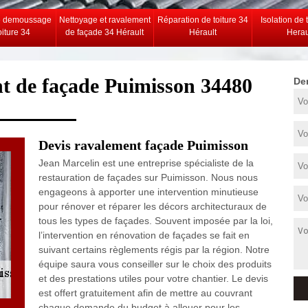
e demoussage
Nettoyage et ravalement
Réparation de toiture 34
Isolation de 
oiture 34
de façade 34 Hérault
Hérault
Herau
nt de façade Puimisson 34480
De
Devis ravalement façade Puimisson
Jean Marcelin est une entreprise spécialiste de la
restauration de façades sur Puimisson. Nous nous
engageons à apporter une intervention minutieuse
pour rénover et réparer les décors architecturaux de
tous les types de façades. Souvent imposée par la loi,
l’intervention en rénovation de façades se fait en
suivant certains règlements régis par la région. Notre
équipe saura vous conseiller sur le choix des produits
et des prestations utiles pour votre chantier. Le devis
est offert gratuitement afin de mettre au couvrant
chaque demande du budget à allouer pour les