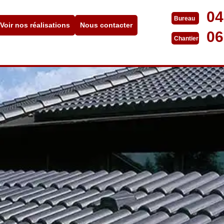
04
Bureau
Voir nos réalisations
Nous contacter
06
Chantier