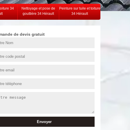
toiture 34
Nettoyage et pose de
Peinture sur tuile et toiture
lt
gouttière 34 Hérault
34 Hérault
mande de devis gratuit