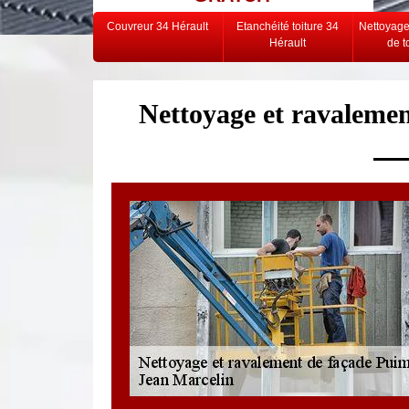
Couvreur 34 Hérault
Etanchéité toiture 34
Nettoyag
Hérault
de t
Nettoyage et ravaleme