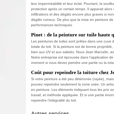
leur imperméabilité et leur éclat. Pourtant, la souill
protection après un certain temps. Il apparait alor
infiltrations et des dégâts encore plus graves si n
dégâts ruineux. De plus que la mise en peinture de
performances techniques.
Pinet : de la peinture sur tuile haute 
Les peintures de tuiles sont prêtes dans une cuve de
totale du toit. Si la peinture est de bonne propriété,
bien aux UV et aux saletés. Nous Jean Marcelin, avo
Notre entreprise est éprouvée dans l’application de
moment si vous devez peindre une partie ou la totali
Coût pour repeindre la toiture chez J
Si votre peinture a été peu détériorée (rayée), mais
pouvez repeindre seulement la zone usée. Un artis
en peinture. Les éléments indiquant tous les prix s
travail, et méthode appliquée. Et si une partie énor
repeindre l’intégralité du toit.
Autres services