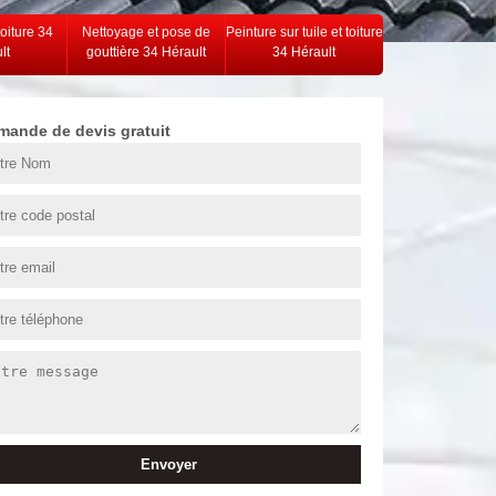
toiture 34
Nettoyage et pose de
Peinture sur tuile et toiture
lt
gouttière 34 Hérault
34 Hérault
mande de devis gratuit