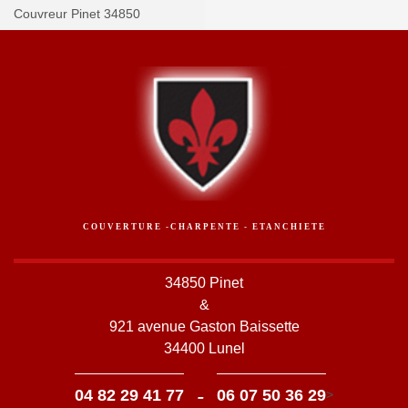
Couvreur Pinet 34850
COUVERTURE -CHARPENTE - ETANCHIETE
34850 Pinet
&
921 avenue Gaston Baissette
34400 Lunel
-
04 82 29 41 77
06 07 50 36 29
>