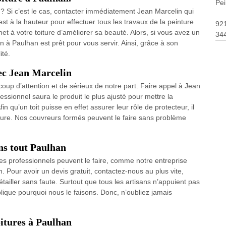
Pei
e ? Si c’est le cas, contacter immédiatement Jean Marcelin qui
st à la hauteur pour effectuer tous les travaux de la peinture
92
met à votre toiture d’améliorer sa beauté. Alors, si vous avez un
34
in à Paulhan est prêt pour vous servir. Ainsi, grâce à son
ité.
vec Jean Marcelin
oup d’attention et de sérieux de notre part. Faire appel à Jean
ssionnel saura le produit le plus ajusté pour mettre la
fin qu’un toit puisse en effet assurer leur rôle de protecteur, il
einture. Nos couvreurs formés peuvent le faire sans problème
ans tout Paulhan
 Des professionnels peuvent le faire, comme notre entreprise
. Pour avoir un devis gratuit, contactez-nous au plus vite,
ailler sans faute. Surtout que tous les artisans n’appuient pas
explique pourquoi nous le faisons. Donc, n’oubliez jamais
oitures à Paulhan