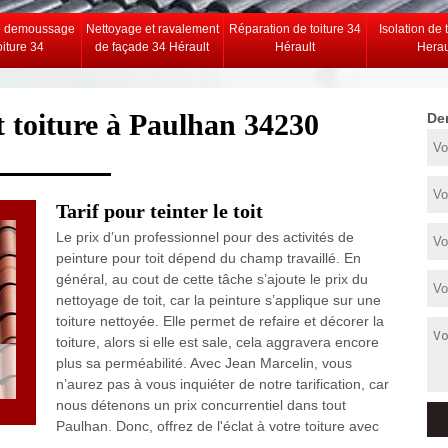
e demoussage
Nettoyage et ravalement
Réparation de toiture 34
Isolation de 
oiture 34
de façade 34 Hérault
Hérault
Herau
et toiture à Paulhan 34230
De
Tarif pour teinter le toit
Le prix d’un professionnel pour des activités de
peinture pour toit dépend du champ travaillé. En
général, au cout de cette tâche s’ajoute le prix du
nettoyage de toit, car la peinture s’applique sur une
toiture nettoyée. Elle permet de refaire et décorer la
toiture, alors si elle est sale, cela aggravera encore
plus sa perméabilité. Avec Jean Marcelin, vous
n’aurez pas à vous inquiéter de notre tarification, car
nous détenons un prix concurrentiel dans tout
Paulhan. Donc, offrez de l'éclat à votre toiture avec