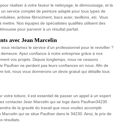
 pour réaliser à votre faveur le nettoyage, le démoussage, et la
re un service complet de peinture adapté pour tous types de
 ondulées, ardoise fibrociment, bacs acier, tavillons, etc. Vous
 mettre. Nos équipes de spécialistes qualifiés utilisent des
ntimousse pour parvenir à un résultat parfait.
ants avec Jean Marcelin
 vous réclamez le service d’un professionnel pour le revivifier ?
e demeure. Ayez confiance à notre entreprise grâce à nos
lement vos projets. Depuis longtemps, nous ne cessons
de Paulhan ne perdent pas leurs confiances en nous. Afin de
e toit, nous vous donnerons un devis gratuit qui détaille tous
ur votre toiture, il est essentiel de passer un appel à un expert
vez contacter Jean Marcelin qui se loge dans Paulhan34230
épendra de la gravité du travail que vous vouliez accomplir.
 Marcelin qui se situe Paulhan dans le 34230. Ainsi, le prix de
s résultats.