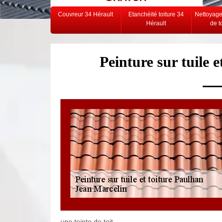
Couvreur 34 Hérault
Etanchéité toiture 34
Nettoyag
Hérault
de t
Peinture sur tuile 
une teinte de toit.