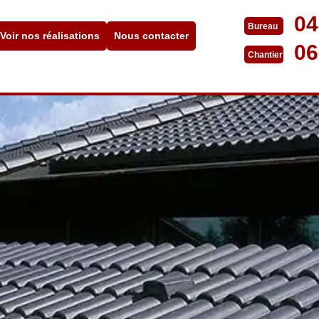
04
Bureau
Voir nos réalisations
Nous contacter
06
Chantier