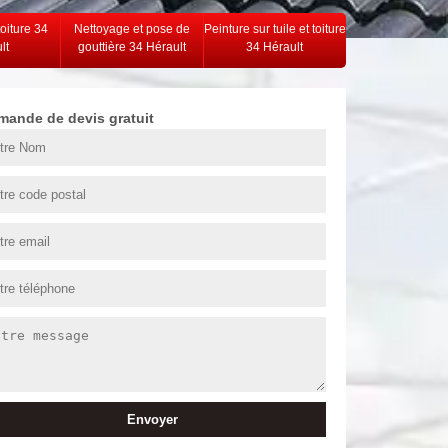
toiture 34
Nettoyage et pose de
Peinture sur tuile et toiture
lt
gouttière 34 Hérault
34 Hérault
mande de devis gratuit