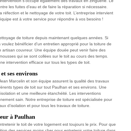
d’intervention s’occupe également des travaux en zinguerie. Le
re les fuites d’eau et de faire la réparation si nécessaire.
a réfection et le nettoyage de votre toit. L’entreprise intervient
 équipe est à votre service pour répondre à vos besoins !
nettoyage de toiture depuis maintenant quelques années. Si
voulez bénéficier d'un entretien approprié pour la toiture de
pe artisan couvreur. Une équipe douée peut venir faire des
s mousses qui se sont collées sur le toit au cours des temps.
e intervention efficace sur tous les types de toit.
et ses environs
 Jean Marcelin et son équipe assurent la qualité des travaux
ifférents types de toit sur tout Paulhan et ses environs. Une
isolation et une meilleure étanchéité. Les interventions
ement sain. Notre entreprise de toiture est spécialisée pour
vaux d’isolation et pour tous les travaux de toiture.
reur à Paulhan
tretenir le toit de votre logement est toujours le prix. Pour que
ition des services moins cher pour entretenir votre toiture dans