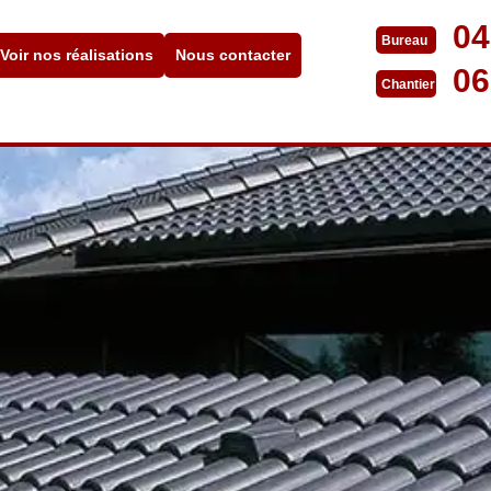
04
Bureau
Voir nos réalisations
Nous contacter
06
Chantier