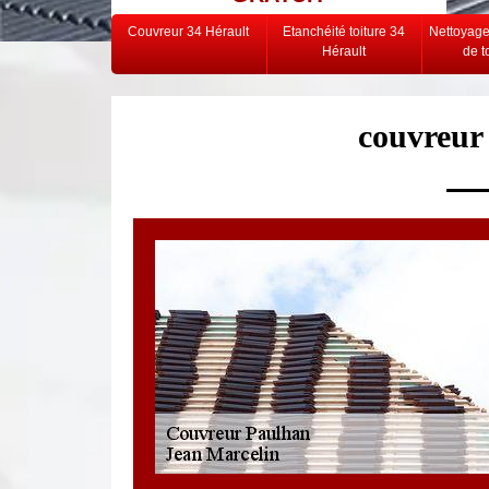
Couvreur 34 Hérault
Etanchéité toiture 34
Nettoyag
Hérault
de t
couvreur