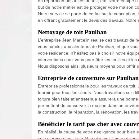
en réparation des fuites de toit, etc. Notre équipe 
but de notre métier est de protéger votre maison cont
Notre service se porte de ce fait sur la conception, l
en offrant gratuitement le devis des travaux. Notre
Nettoyage de toit Paulhan
L’entreprise Jean Marcelin réalise des travaux de 
vous habitez aux alentours de Paulhan, et que vous 
votre résidence, n’hésitez pas à choisir notre équi
interventions chez vous pour ôter les feuilles et le
Nous disposons ainsi plusieurs moyens pour offrir un
Entreprise de couverture sur Paulhan 
Entreprise professionnelle pour les travaux de toit,
fournir pour tous les clients. Nous travaillons sur d
toiture bien faite et entretenue assurera une bonne 
permettent de conserver la maison dans un environn
la construction, la réparation, la rénovation, les tra
Bénéficier le tarif pas cher avec couv
En réalité, la cause de votre négligence pour bien en
cela n’arrive plus, Jean Marcelin met à votre dispos