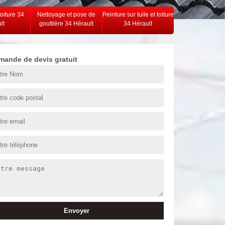
toiture 34
Nettoyage et pose de
Peinture sur tuile et toiture
lt
gouttière 34 Hérault
34 Hérault
mande de devis gratuit