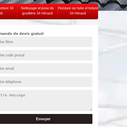
toiture 34
Nettoyage et pose de
Peinture sur tuile et toiture
lt
gouttière 34 Hérault
34 Hérault
mande de devis gratuit