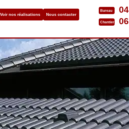
04
Bureau
Voir nos réalisations
Nous contacter
06
Chantier