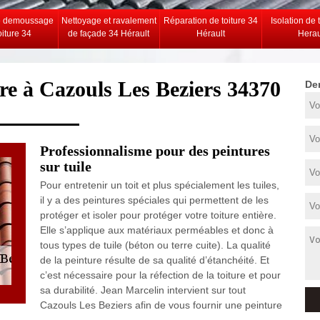
e demoussage
Nettoyage et ravalement
Réparation de toiture 34
Isolation de 
oiture 34
de façade 34 Hérault
Hérault
Herau
ture à Cazouls Les Beziers 34370
De
Professionnalisme pour des peintures
sur tuile
Pour entretenir un toit et plus spécialement les tuiles,
il y a des peintures spéciales qui permettent de les
protéger et isoler pour protéger votre toiture entière.
Elle s’applique aux matériaux perméables et donc à
tous types de tuile (béton ou terre cuite). La qualité
de la peinture résulte de sa qualité d’étanchéité. Et
c’est nécessaire pour la réfection de la toiture et pour
sa durabilité. Jean Marcelin intervient sur tout
Cazouls Les Beziers afin de vous fournir une peinture