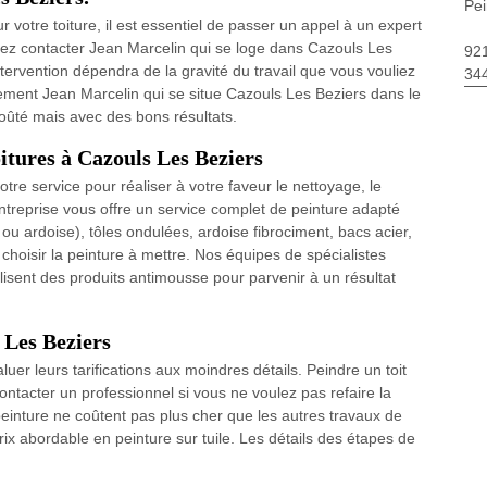
Pei
ur votre toiture, il est essentiel de passer un appel à un expert
vez contacter Jean Marcelin qui se loge dans Cazouls Les
92
intervention dépendra de la gravité du travail que vous vouliez
34
ctement Jean Marcelin qui se situe Cazouls Les Beziers dans le
coûté mais avec des bons résultats.
itures à Cazouls Les Beziers
otre service pour réaliser à votre faveur le nettoyage, le
ntreprise vous offre un service complet de peinture adapté
e ou ardoise), tôles ondulées, ardoise fibrociment, bacs acier,
choisir la peinture à mettre. Nos équipes de spécialistes
tilisent des produits antimousse pour parvenir à un résultat
 Les Beziers
aluer leurs tarifications aux moindres détails. Peindre un toit
ontacter un professionnel si vous ne voulez pas refaire la
einture ne coûtent pas plus cher que les autres travaux de
ix abordable en peinture sur tuile. Les détails des étapes de