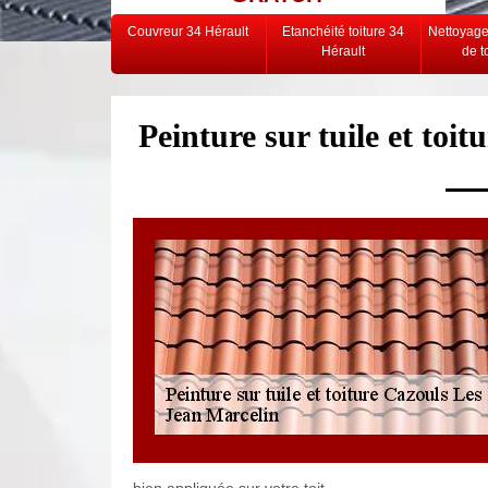
Couvreur 34 Hérault
Etanchéité toiture 34
Nettoyag
Hérault
de t
Peinture sur tuile et toi