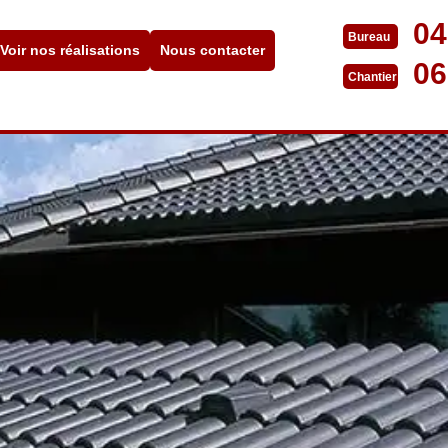
04
Bureau
Voir nos réalisations
Nous contacter
06
Chantier