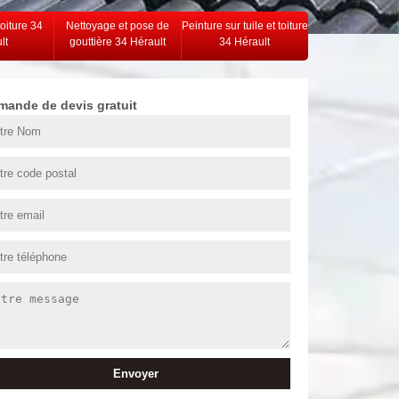
toiture 34
Nettoyage et pose de
Peinture sur tuile et toiture
lt
gouttière 34 Hérault
34 Hérault
mande de devis gratuit