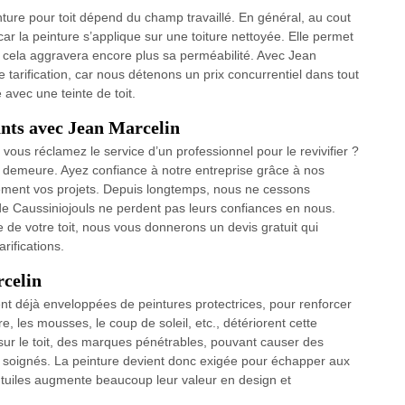
nture pour toit dépend du champ travaillé. En général, au cout
 car la peinture s’applique sur une toiture nettoyée. Elle permet
ale, cela aggravera encore plus sa perméabilité. Avec Jean
 tarification, car nous détenons un prix concurrentiel dans tout
e avec une teinte de toit.
ants avec Jean Marcelin
 vous réclamez le service d’un professionnel pour le revivifier ?
e demeure. Ayez confiance à notre entreprise grâce à nos
lement vos projets. Depuis longtemps, nous ne cessons
de Caussiniojouls ne perdent pas leurs confiances en nous.
e de votre toit, nous vous donnerons un devis gratuit qui
rifications.
rcelin
vent déjà enveloppées de peintures protectrices, pour renforcer
ure, les mousses, le coup de soleil, etc., détériorent cette
s sur le toit, des marques pénétrables, pouvant causer des
on soignés. La peinture devient donc exigée pour échapper aux
 tuiles augmente beaucoup leur valeur en design et