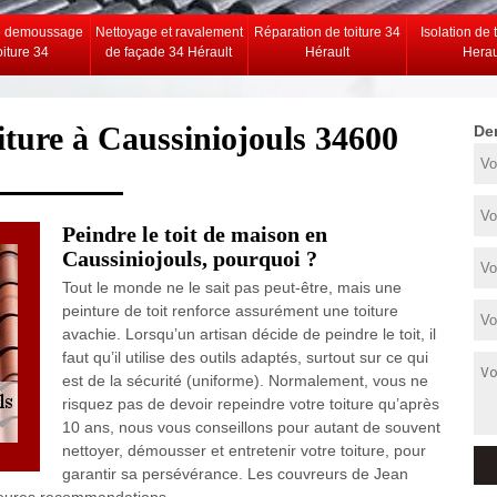
e demoussage
Nettoyage et ravalement
Réparation de toiture 34
Isolation de 
oiture 34
de façade 34 Hérault
Hérault
Herau
oiture à Caussiniojouls 34600
De
Peindre le toit de maison en
Caussiniojouls, pourquoi ?
Tout le monde ne le sait pas peut-être, mais une
peinture de toit renforce assurément une toiture
avachie. Lorsqu’un artisan décide de peindre le toit, il
faut qu’il utilise des outils adaptés, surtout sur ce qui
est de la sécurité (uniforme). Normalement, vous ne
risquez pas de devoir repeindre votre toiture qu’après
10 ans, nous vous conseillons pour autant de souvent
nettoyer, démousser et entretenir votre toiture, pour
garantir sa persévérance. Les couvreurs de Jean