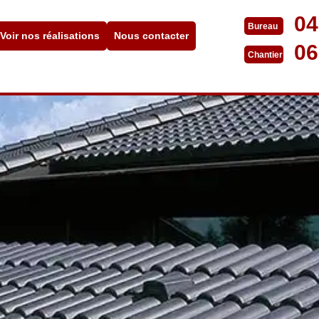
04
Bureau
Voir nos réalisations
Nous contacter
06
Chantier