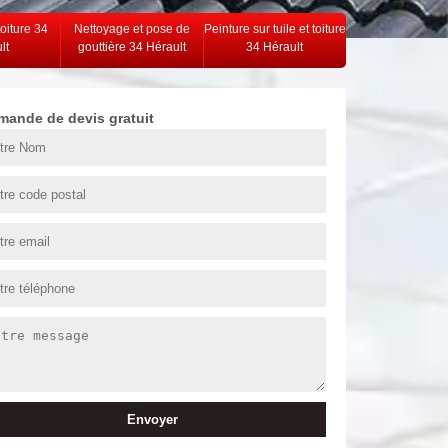
toiture 34
Nettoyage et pose de
Peinture sur tuile et toiture
lt
gouttière 34 Hérault
34 Hérault
mande de devis gratuit