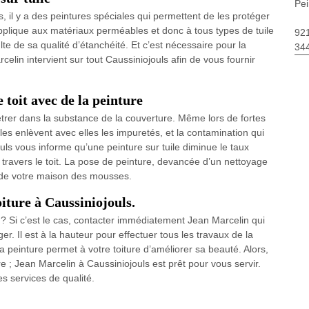
Pei
es, il y a des peintures spéciales qui permettent de les protéger
s’applique aux matériaux perméables et donc à tous types de tuile
92
ulte de sa qualité d’étanchéité. Et c’est nécessaire pour la
34
rcelin intervient sur tout Caussiniojouls afin de vous fournir
 toit avec de la peinture
étrer dans la substance de la couverture. Même lors de fortes
elles enlèvent avec elles les impuretés, et la contamination qui
ouls vous informe qu’une peinture sur tuile diminue le taux
u à travers le toit. La pose de peinture, devancée d’un nettoyage
 de votre maison des mousses.
oiture à Caussiniojouls.
e ? Si c’est le cas, contacter immédiatement Jean Marcelin qui
r. Il est à la hauteur pour effectuer tous les travaux de la
la peinture permet à votre toiture d’améliorer sa beauté. Alors,
re ; Jean Marcelin à Caussiniojouls est prêt pour vous servir.
s services de qualité.