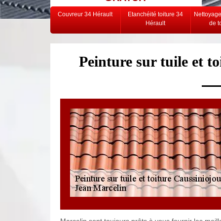
Couvreur 34 Hérault
Etanchéité toiture 34
Nettoyag
Hérault
de t
Peinture sur tuile et t