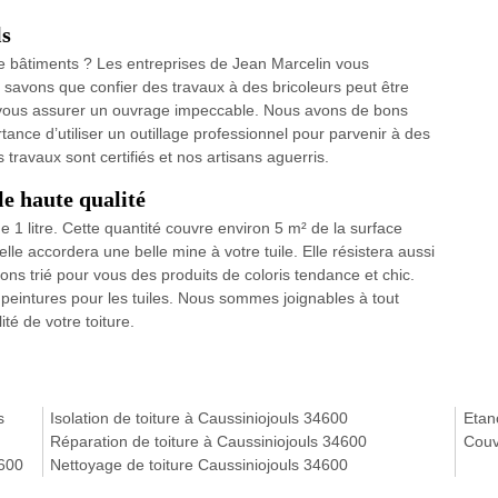
ls
e bâtiments ? Les entreprises de Jean Marcelin vous
 savons que confier des travaux à des bricoleurs peut être
 vous assurer un ouvrage impeccable. Nous avons de bons
nce d’utiliser un outillage professionnel pour parvenir à des
 travaux sont certifiés et nos artisans aguerris.
le haute qualité
 1 litre. Cette quantité couvre environ 5 m² de la surface
 elle accordera une belle mine à votre tuile. Elle résistera aussi
ns trié pour vous des produits de coloris tendance et chic.
 peintures pour les tuiles. Nous sommes joignables à tout
té de votre toiture.
s
Isolation de toiture à Caussiniojouls 34600
Etanc
Réparation de toiture à Caussiniojouls 34600
Couv
4600
Nettoyage de toiture Caussiniojouls 34600