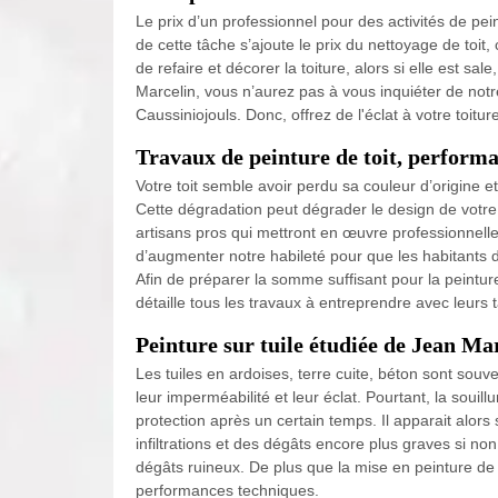
Le prix d’un professionnel pour des activités de pei
de cette tâche s’ajoute le prix du nettoyage de toit,
de refaire et décorer la toiture, alors si elle est s
Marcelin, vous n’aurez pas à vous inquiéter de notre
Caussiniojouls. Donc, offrez de l'éclat à votre toitur
Travaux de peinture de toit, perform
Votre toit semble avoir perdu sa couleur d’origine et
Cette dégradation peut dégrader le design de votr
artisans pros qui mettront en œuvre professionnel
d’augmenter notre habileté pour que les habitants 
Afin de préparer la somme suffisant pour la peintur
détaille tous les travaux à entreprendre avec leurs ta
Peinture sur tuile étudiée de Jean Ma
Les tuiles en ardoises, terre cuite, béton sont sou
leur imperméabilité et leur éclat. Pourtant, la souill
protection après un certain temps. Il apparait alor
infiltrations et des dégâts encore plus graves si n
dégâts ruineux. De plus que la mise en peinture de
performances techniques.