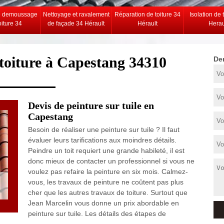
e demoussage
Nettoyage et ravalement
Réparation de toiture 34
Isolation de 
oiture 34
de façade 34 Hérault
Hérault
Herau
t toiture à Capestang 34310
De
Devis de peinture sur tuile en
Capestang
Besoin de réaliser une peinture sur tuile ? Il faut
évaluer leurs tarifications aux moindres détails.
Peindre un toit requiert une grande habileté, il est
donc mieux de contacter un professionnel si vous ne
voulez pas refaire la peinture en six mois. Calmez-
vous, les travaux de peinture ne coûtent pas plus
cher que les autres travaux de toiture. Surtout que
Jean Marcelin vous donne un prix abordable en
peinture sur tuile. Les détails des étapes de