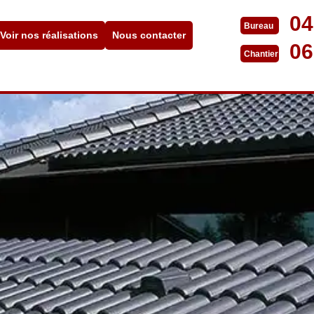
04
Bureau
Voir nos réalisations
Nous contacter
06
Chantier