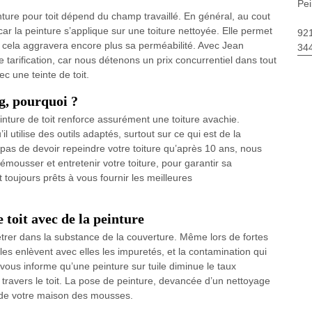
Pei
nture pour toit dépend du champ travaillé. En général, au cout
 car la peinture s’applique sur une toiture nettoyée. Elle permet
92
ale, cela aggravera encore plus sa perméabilité. Avec Jean
34
 tarification, car nous détenons un prix concurrentiel dans tout
ec une teinte de toit.
g, pourquoi ?
inture de toit renforce assurément une toiture avachie.
’il utilise des outils adaptés, surtout sur ce qui est de la
pas de devoir repeindre votre toiture qu’après 10 ans, nous
émousser et entretenir votre toiture, pour garantir sa
toujours prêts à vous fournir les meilleures
 toit avec de la peinture
étrer dans la substance de la couverture. Même lors de fortes
elles enlèvent avec elles les impuretés, et la contamination qui
 vous informe qu’une peinture sur tuile diminue le taux
u à travers le toit. La pose de peinture, devancée d’un nettoyage
 de votre maison des mousses.