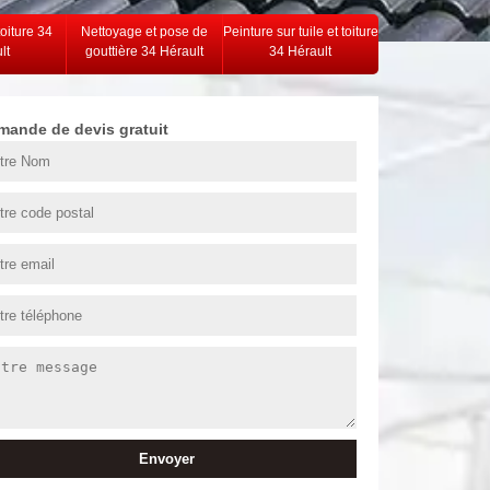
toiture 34
Nettoyage et pose de
Peinture sur tuile et toiture
lt
gouttière 34 Hérault
34 Hérault
mande de devis gratuit