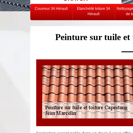
Couvreur 34 Hérault
Etanchéité toiture 34
Nettoyag
Hérault
de t
Peinture sur tuile e