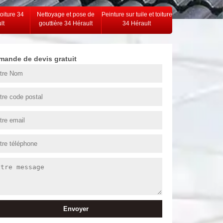
toiture 34
Nettoyage et pose de
Peinture sur tuile et toiture
lt
gouttière 34 Hérault
34 Hérault
mande de devis gratuit