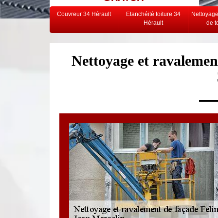
Couvreur 34 Hérault
Etanchéité toiture 34
Nettoyag
Hérault
de t
Nettoyage et ravalemen