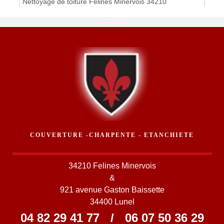
Nettoyage de toiture Felines Minervois 34210
COUVERTURE -CHARPENTE - ETANCHIETE
34210 Felines Minervois
&
921 avenue Gaston Baissette
34400 Lunel
04 82 29 41 77
/
06 07 50 36 29