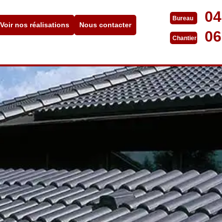
04
Bureau
Voir nos réalisations
Nous contacter
06
Chantier