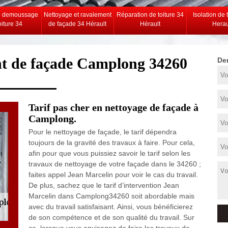
e demoussage
Nettoyage et ravalement
Réparation de toiture 34
Isolation de 
oiture 34
de façade 34 Hérault
Hérault
Herau
nt de façade Camplong 34260
De
Tarif pas cher en nettoyage de façade à
Camplong.
Pour le nettoyage de façade, le tarif dépendra
toujours de la gravité des travaux à faire. Pour cela,
afin pour que vous puissiez savoir le tarif selon les
travaux de nettoyage de votre façade dans le 34260 ;
faites appel Jean Marcelin pour voir le cas du travail.
De plus, sachez que le tarif d’intervention Jean
Marcelin dans Camplong34260 soit abordable mais
avec du travail satisfaisant. Ainsi, vous bénéficierez
de son compétence et de son qualité du travail. Sur