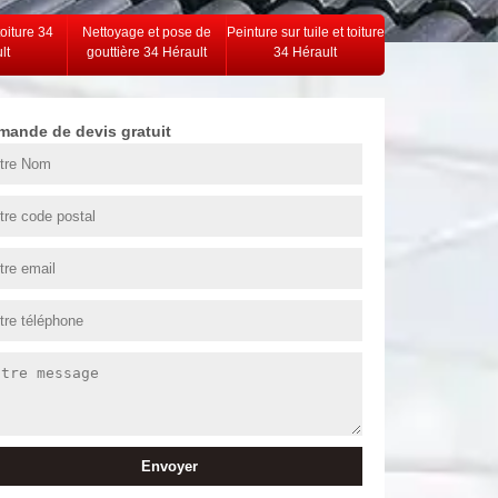
toiture 34
Nettoyage et pose de
Peinture sur tuile et toiture
lt
gouttière 34 Hérault
34 Hérault
mande de devis gratuit