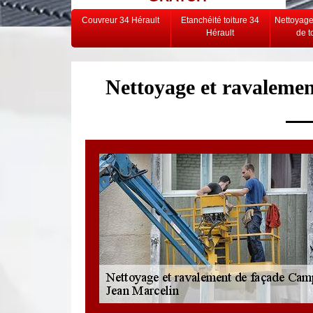
Couvreur 34 Hérault
Etanchéité toiture 34
Nettoyag
Hérault
de t
Nettoyage et ravaleme