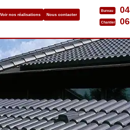
04
Bureau
Voir nos réalisations
Nous contacter
06
Chantier