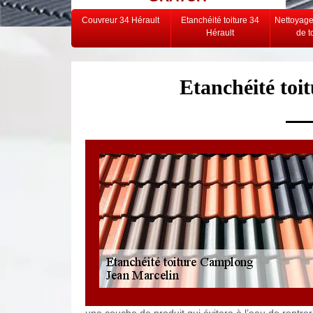
Couvreur 34 Hérault
Etanchéité toiture 34
Nettoyag
Hérault
de t
Etanchéité to