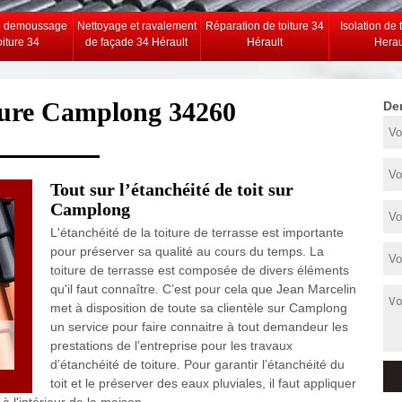
e demoussage
Nettoyage et ravalement
Réparation de toiture 34
Isolation de 
oiture 34
de façade 34 Hérault
Hérault
Herau
iture Camplong 34260
De
Tout sur l’étanchéité de toit sur
Camplong
L'étanchéité de la toiture de terrasse est importante
pour préserver sa qualité au cours du temps. La
toiture de terrasse est composée de divers éléments
qu'il faut connaître. C’est pour cela que Jean Marcelin
met à disposition de toute sa clientèle sur Camplong
un service pour faire connaitre à tout demandeur les
prestations de l’entreprise pour les travaux
d’étanchéité de toiture. Pour garantir l’étanchéité du
toit et le préserver des eaux pluviales, il faut appliquer