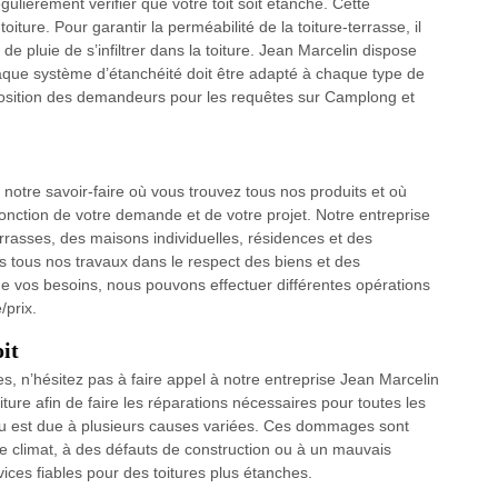
égulièrement vérifier que votre toit soit étanche. Cette
oiture. Pour garantir la perméabilité de la toiture-terrasse, il
 pluie de s’infiltrer dans la toiture. Jean Marcelin dispose
aque système d’étanchéité doit être adapté à chaque type de
isposition des demandeurs pour les requêtes sur Camplong et
 notre savoir-faire où vous trouvez tous nos produits et où
onction de votre demande et de votre projet. Notre entreprise
terrasses, des maisons individuelles, résidences et des
s tous nos travaux dans le respect des biens et des
de vos besoins, nous pouvons effectuer différentes opérations
/prix.
oit
tes, n’hésitez pas à faire appel à notre entreprise Jean Marcelin
ture afin de faire les réparations nécessaires pour toutes les
d’eau est due à plusieurs causes variées. Ces dommages sont
 climat, à des défauts de construction ou à un mauvais
vices fiables pour des toitures plus étanches.