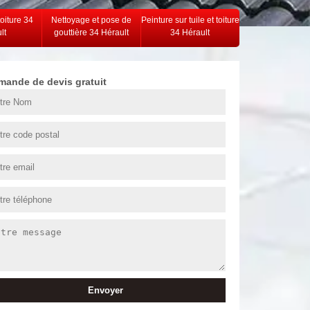
toiture 34
Nettoyage et pose de
Peinture sur tuile et toiture
lt
gouttière 34 Hérault
34 Hérault
mande de devis gratuit