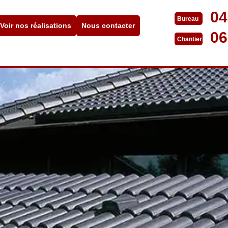
04
Bureau
Voir nos réalisations
Nous contacter
06
Chantier