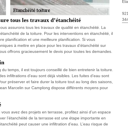
Eta
92
ure tous les travaux d’étanchéité
34
us assurons tous les travaux de qualité en étanchéité. La
l’étanchéité de la toiture. Pour les interventions en étanchéité, il
e planification et une meilleure planification. Si vous
hniques à mettre en place pour les travaux d’étanchéité sur
. Nous offrons gracieusement le devis pour toutes les demandes.
in
g du temps, il est toujours conseillé de bien entretenir la toiture.
es infiltrations d’eau sont déjà visibles. Les fuites d’eau sont
our préserver et faire durer la toiture tout au long des saisons,
se Jean Marcelin sur Camplong dispose différents moyens pour
é
i vous avez des projets en terrasse, profitez ainsi d’un espace
ever l’étanchéité de la terrasse est une étape importante en
nchéité peut causer une infiltration d’eau. L’eau risque de