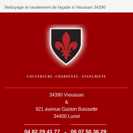
Nettoyage et ravalement de façade à Vieussan 34390
COUVERTURE -CHARPENTE - ETANCHIETE
34390 Vieussan
&
921 avenue Gaston Baissette
34400 Lunel
-
04 82 29 41 77
06 07 50 36 29
>