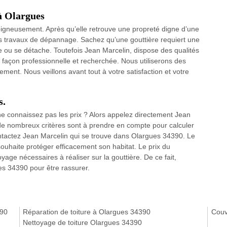
à Olargues
 soigneusement. Après qu’elle retrouve une propreté digne d’une
es travaux de dépannage. Sachez qu’une gouttière requiert une
ée ou se détache. Toutefois Jean Marcelin, dispose des qualités
e façon professionnelle et recherchée. Nous utiliserons des
ment. Nous veillons avant tout à votre satisfaction et votre
s.
ne connaissez pas les prix ? Alors appelez directement Jean
de nombreux critères sont à prendre en compte pour calculer
contactez Jean Marcelin qui se trouve dans Olargues 34390. Le
souhaite protéger efficacement son habitat. Le prix du
yage nécessaires à réaliser sur la gouttière. De ce fait,
es 34390 pour être rassurer.
390
Réparation de toiture à Olargues 34390
Couv
Nettoyage de toiture Olargues 34390