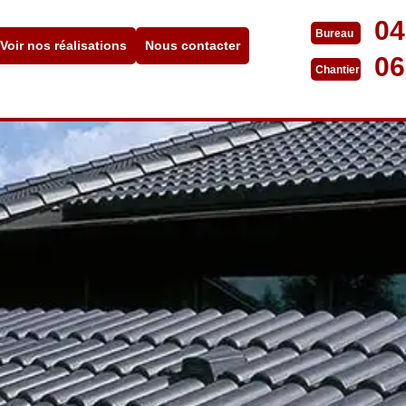
04
Bureau
Voir nos réalisations
Nous contacter
06
Chantier