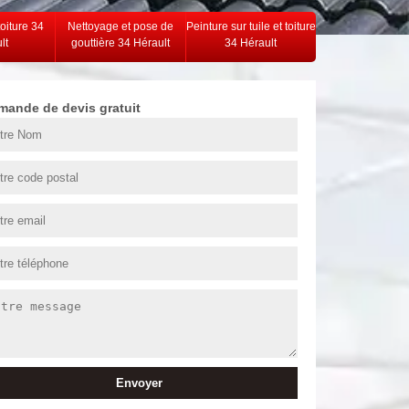
toiture 34
Nettoyage et pose de
Peinture sur tuile et toiture
lt
gouttière 34 Hérault
34 Hérault
mande de devis gratuit