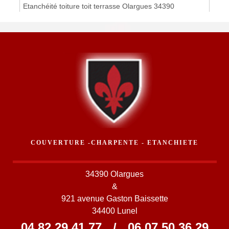
Etanchéité toiture toit terrasse Olargues 34390
COUVERTURE -CHARPENTE - ETANCHIETE
34390 Olargues
&
921 avenue Gaston Baissette
34400 Lunel
04 82 29 41 77
/
06 07 50 36 29