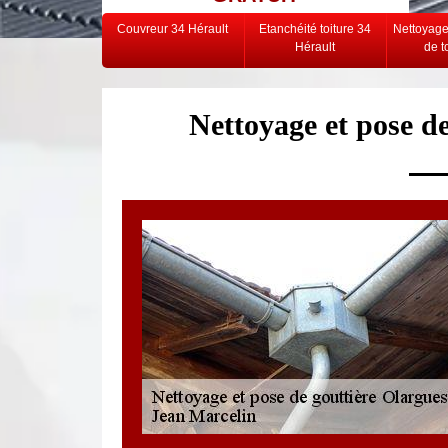
Couvreur 34 Hérault
Etanchéité toiture 34
Nettoyag
Hérault
de t
Nettoyage et pose d