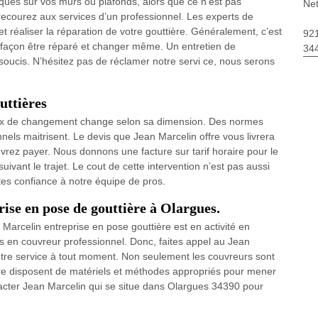
ques sur vos murs ou plafonds, alors que ce n’est pas
Net
recourez aux services d’un professionnel. Les experts de
et réaliser la réparation de votre gouttière. Généralement, c’est
92
ns façon être réparé et changer même. Un entretien de
34
 soucis. N’hésitez pas de réclamer notre servi ce, nous serons
uttières
 prix de changement change selon sa dimension. Des normes
nels maitrisent. Le devis que Jean Marcelin offre vous livrera
vrez payer. Nous donnons une facture sur tarif horaire pour le
ivant le trajet. Le cout de cette intervention n’est pas aussi
ites confiance à notre équipe de pros.
prise en pose de gouttière à Olargues.
Marcelin entreprise en pose gouttière est en activité en
 en couvreur professionnel. Donc, faites appel au Jean
tre service à tout moment. Non seulement les couvreurs sont
ore disposent de matériels et méthodes appropriés pour mener
ntacter Jean Marcelin qui se situe dans Olargues 34390 pour