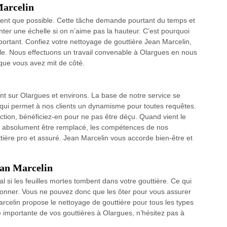
Marcelin
ouvent que possible. Cette tâche demande pourtant du temps et
 monter une échelle si on n’aime pas la hauteur. C’est pourquoi
mportant. Confiez votre nettoyage de gouttière Jean Marcelin,
ble. Nous effectuons un travail convenable à Olargues en nous
 que vous avez mit de côté.
nt sur Olargues et environs. La base de notre service se
é qui permet à nos clients un dynamisme pour toutes requêtes.
ction, bénéficiez-en pour ne pas être déçu. Quand vient le
 absolument être remplacé, les compétences de nos
ère pro et assuré. Jean Marcelin vous accorde bien-être et
ean Marcelin
al si les feuilles mortes tombent dans votre gouttière. Ce qui
tionner. Vous ne pouvez donc que les ôter pour vous assurer
arcelin propose le nettoyage de gouttière pour tous les types
 importante de vos gouttières à Olargues, n’hésitez pas à