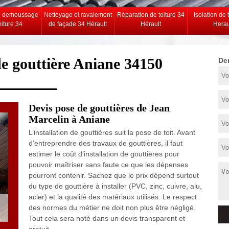
e demoussage
Nettoyage et ravalement
Réparation de toiture 34
Isolation de 
oiture 34
de façade 34 Hérault
Hérault
Herau
de gouttière Aniane 34150
De
Devis pose de gouttières de Jean
Marcelin à Aniane
L’installation de gouttières suit la pose de toit. Avant
d’entreprendre des travaux de gouttières, il faut
estimer le coût d’installation de gouttières pour
pouvoir maîtriser sans faute ce que les dépenses
pourront contenir. Sachez que le prix dépend surtout
du type de gouttière à installer (PVC, zinc, cuivre, alu,
acier) et la qualité des matériaux utilisés. Le respect
des normes du métier ne doit non plus être négligé.
Tout cela sera noté dans un devis transparent et