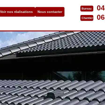
04
Bureau
Voir nos réalisations
Nous contacter
06
Chantier