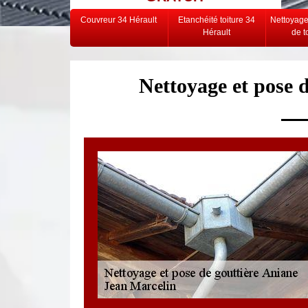
Couvreur 34 Hérault
Etanchéité toiture 34
Nettoyag
Hérault
de t
Nettoyage et pose 