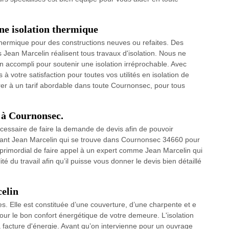
ne isolation thermique
hermique pour des constructions neuves ou refaites. Des
Jean Marcelin réalisent tous travaux d'isolation. Nous ne
 accompli pour soutenir une isolation irréprochable. Avec
s à votre satisfaction pour toutes vos utilités en isolation de
rer à un tarif abordable dans toute Cournonsec, pour tous
e à Cournonsec.
 nécessaire de faire la demande de devis afin de pouvoir
nant Jean Marcelin qui se trouve dans Cournonsec 34660 pour
st primordial de faire appel à un expert comme Jean Marcelin qui
é du travail afin qu’il puisse vous donner le devis bien détaillé
celin
les. Elle est constituée d’une couverture, d’une charpente et e
our le bon confort énergétique de votre demeure. L'isolation
 facture d'énergie. Avant qu’on intervienne pour un ouvrage