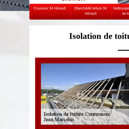
Couvreur 34 Hérault
Etanchéité toiture 34
Nettoyag
Hérault
de t
Isolation de to