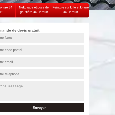
toiture 34
Nettoyage et pose de
Peinture sur tuile et toiture
lt
gouttière 34 Hérault
34 Hérault
mande de devis gratuit