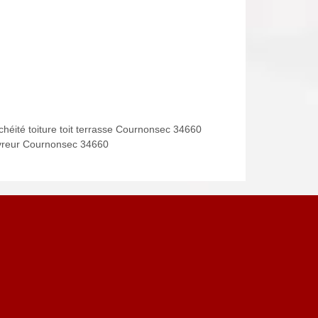
chéité toiture toit terrasse Cournonsec 34660
reur Cournonsec 34660