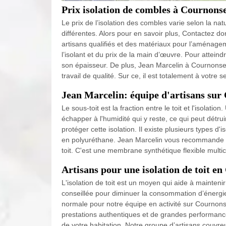
Prix isolation de combles à Cournonse
Le prix de l’isolation des combles varie selon la na
différentes. Alors pour en savoir plus, Contactez 
artisans qualifiés et des matériaux pour l’aménagem
l’isolant et du prix de la main d’œuvre. Pour atteindre
son épaisseur. De plus, Jean Marcelin à Cournonsec
travail de qualité. Sur ce, il est totalement à votre
Jean Marcelin: équipe d'artisans sur
Le sous-toit est la fraction entre le toit et l'isolati
échapper à l'humidité qui y reste, ce qui peut détrui
protéger cette isolation. Il existe plusieurs types d'is
en polyuréthane. Jean Marcelin vous recommande de p
toit. C'est une membrane synthétique flexible multic
Artisans pour une isolation de toit e
L'isolation de toit est un moyen qui aide à mainteni
conseillée pour diminuer la consommation d’énergie 
normale pour notre équipe en activité sur Cournons
prestations authentiques et de grandes performanc
de votre habitation. Notre groupe d’artisans couvre