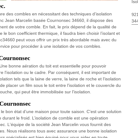
Iso
c.
ture des combles en nécessitant des techniques d’isolation
92
donc Jean Marcelin basée Cournonsec 34660, il dispose des
34
ent de votre comble. En fait, le prix dépend de la qualité de
 le bon coefficient thermique, il faudra bien choisir l’isolant et
34660 peut vous offrir un prix très abordable mais avec du
 service pour procéder à une isolation de vos combles.
 Cournonsec
on. Une bonne aération du toit est essentielle pour pouvoir
re l'isolation ou le cadre. Par conséquent, il est important de
olation tels que la laine de verre, la laine de roche et l'isolation
lacer un film sous le toit entre l'isolation et le couvercle du
ouche, qui peut être immobilisée sur l'isolation.
n Cournonsec
r le bon état d’une maison pour toute saison. C'est une solution
durant le froid. L’isolation de comble est une opération
ec. L'équipe de la société Jean Marcelin vous fournit des
es. Nous réalisons tous avec assurance une bonne isolation
urs spécialisés est bien équipé pour vous aider en toute