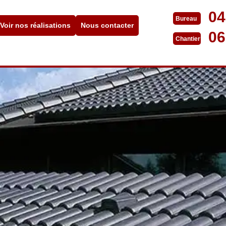
04
Bureau
Voir nos réalisations
Nous contacter
06
Chantier