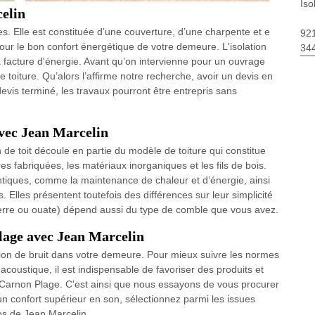
Iso
celin
les. Elle est constituée d’une couverture, d’une charpente et e
92
our le bon confort énergétique de votre demeure. L'isolation
34
 facture d'énergie. Avant qu’on intervienne pour un ouvrage
de toiture. Qu’alors l’affirme notre recherche, avoir un devis en
 devis terminé, les travaux pourront être entrepris sans
 avec Jean Marcelin
n de toit découle en partie du modèle de toiture qui constitue
s fabriquées, les matériaux inorganiques et les fils de bois.
tiques, comme la maintenance de chaleur et d’énergie, ainsi
lles présentent toutefois des différences sur leur simplicité
de verre ou ouate) dépend aussi du type de comble que vous avez.
Plage avec Jean Marcelin
sion de bruit dans votre demeure. Pour mieux suivre les normes
n acoustique, il est indispensable de favoriser des produits et
Carnon Plage. C'est ainsi que nous essayons de vous procurer
d'un confort supérieur en son, sélectionnez parmi les issues
os de Jean Marcelin.