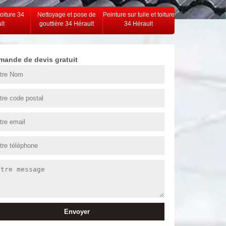
toiture 34
Nettoyage et pose de
Peinture sur tuile et toiture
lt
gouttière 34 Hérault
34 Hérault
mande de devis gratuit