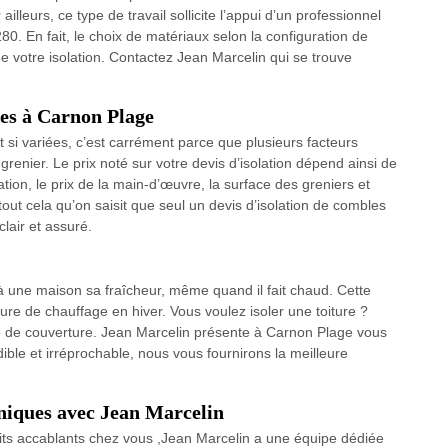
lleurs, ce type de travail sollicite l’appui d’un professionnel
. En fait, le choix de matériaux selon la configuration de
e votre isolation. Contactez Jean Marcelin qui se trouve
les à Carnon Plage
nt si variées, c’est carrément parce que plusieurs facteurs
renier. Le prix noté sur votre devis d’isolation dépend ainsi de
lation, le prix de la main-d’œuvre, la surface des greniers et
 tout cela qu’on saisit que seul un devis d’isolation de combles
clair et assuré.
 à une maison sa fraîcheur, même quand il fait chaud. Cette
re de chauffage en hiver. Vous voulez isoler une toiture ?
se de couverture. Jean Marcelin présente à Carnon Plage vous
dible et irréprochable, nous vous fournirons la meilleure
uniques avec Jean Marcelin
its accablants chez vous ,Jean Marcelin a une équipe dédiée