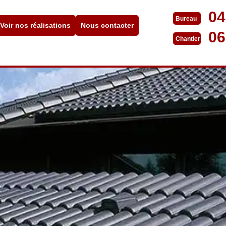
04
Bureau
Voir nos réalisations
Nous contacter
06
Chantier