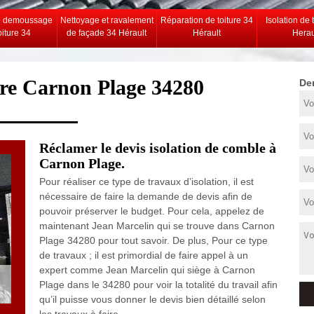
e demoussage
Nettoyage et ravalement
Réparation de toiture 34
Isolation de 
oiture 34
de façade 34 Hérault
Hérault
Herau
ture Carnon Plage 34280
De
Réclamer le devis isolation de comble à
Carnon Plage.
Pour réaliser ce type de travaux d’isolation, il est
nécessaire de faire la demande de devis afin de
pouvoir préserver le budget. Pour cela, appelez de
maintenant Jean Marcelin qui se trouve dans Carnon
Plage 34280 pour tout savoir. De plus, Pour ce type
de travaux ; il est primordial de faire appel à un
expert comme Jean Marcelin qui siège à Carnon
Plage dans le 34280 pour voir la totalité du travail afin
qu’il puisse vous donner le devis bien détaillé selon