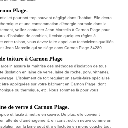
arnon Plage.
ntiel et pourtant trop souvent négligé dans l’habitat. Elle devra
rt thermique et une consommation d’énergie normale dans la
ectement, veillez contacter Jean Marcelin à Carnon Plage pour
ux d’isolation de combles, il existe quelques règles à
 cette raison, vous devez faire appel aux techniciens qualifiés
ent Jean Marcelin qui se siège dans Carnon Plage 34280.
 de toiture à Carnon Plage
Marcelin assure la maîtrise des méthodes d'isolation de tous
nte (isolation en laine de verre, laine de roche, polyuréthane).
vrage. L'isolement de toit requiert un savoir-faire spécialisé
ent être appliquées sur votre bâtiment en Carnon Plage, dont
tion phonique ou thermique, etc. Nous sommes là pour vous
ine de verre à Carnon Plage.
rapide et facile à mettre en œuvre. De plus, elle convient
 en attente d’aménagement, en construction neuve comme en
isolation par la laine peut être effectuée en mono couche tout