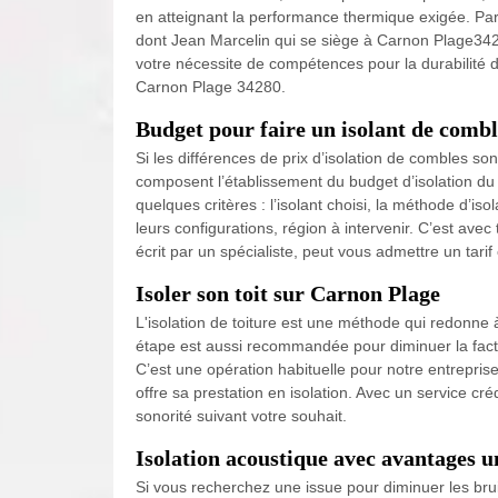
en atteignant la performance thermique exigée. Par ai
dont Jean Marcelin qui se siège à Carnon Plage34280
votre nécessite de compétences pour la durabilité d
Carnon Plage 34280.
Budget pour faire un isolant de comb
Si les différences de prix d’isolation de combles so
composent l’établissement du budget d’isolation du g
quelques critères : l’isolant choisi, la méthode d’iso
leurs configurations, région à intervenir. C’est avec
écrit par un spécialiste, peut vous admettre un tarif 
Isoler son toit sur Carnon Plage
L'isolation de toiture est une méthode qui redonne
étape est aussi recommandée pour diminuer la factu
C’est une opération habituelle pour notre entrepri
offre sa prestation en isolation. Avec un service cré
sonorité suivant votre souhait.
Isolation acoustique avec avantages 
Si vous recherchez une issue pour diminuer les bru