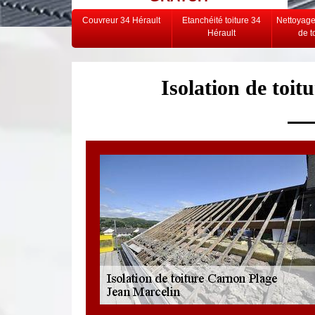
Couvreur 34 Hérault
Etanchéité toiture 34
Nettoyag
Hérault
de t
Isolation de toi