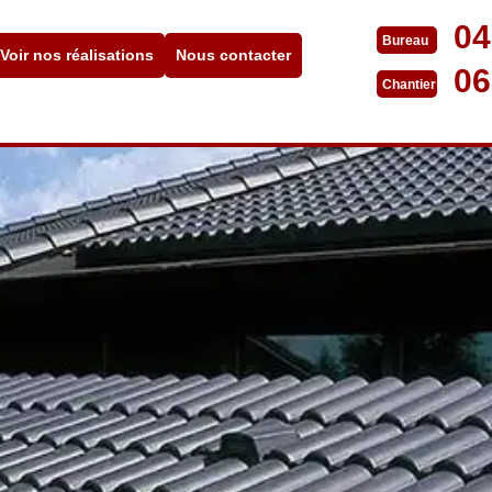
04
Bureau
Voir nos réalisations
Nous contacter
06
Chantier