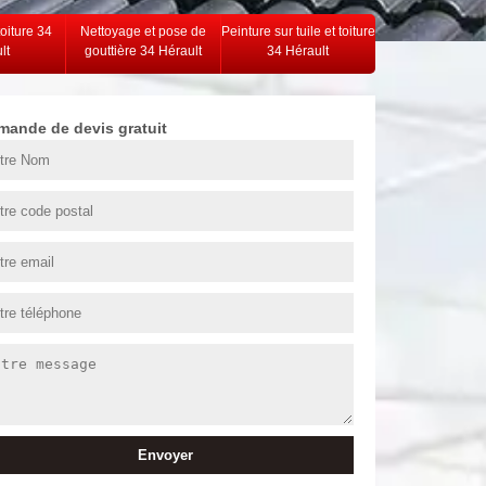
toiture 34
Nettoyage et pose de
Peinture sur tuile et toiture
lt
gouttière 34 Hérault
34 Hérault
mande de devis gratuit