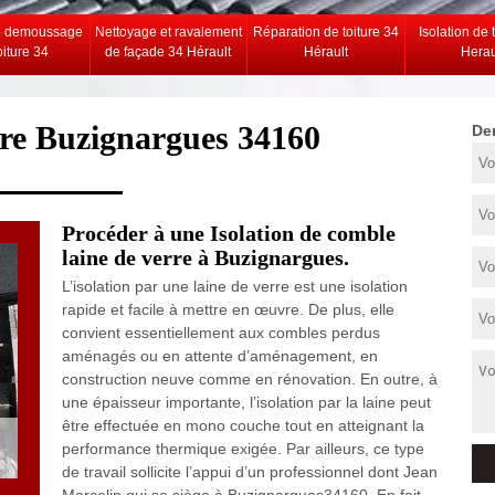
e demoussage
Nettoyage et ravalement
Réparation de toiture 34
Isolation de 
oiture 34
de façade 34 Hérault
Hérault
Herau
ture Buzignargues 34160
De
Procéder à une Isolation de comble
laine de verre à Buzignargues.
L’isolation par une laine de verre est une isolation
rapide et facile à mettre en œuvre. De plus, elle
convient essentiellement aux combles perdus
aménagés ou en attente d’aménagement, en
construction neuve comme en rénovation. En outre, à
une épaisseur importante, l’isolation par la laine peut
être effectuée en mono couche tout en atteignant la
performance thermique exigée. Par ailleurs, ce type
de travail sollicite l’appui d’un professionnel dont Jean