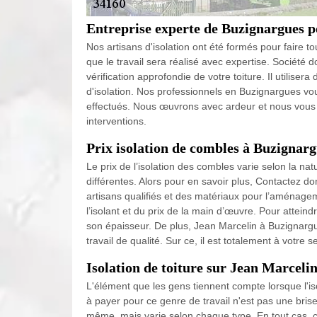
Entreprise experte de Buzignargues po
Nos artisans d'isolation ont été formés pour faire t
que le travail sera réalisé avec expertise. Société 
vérification approfondie de votre toiture. Il utilise
d'isolation. Nos professionnels en Buzignargues vous
effectués. Nous œuvrons avec ardeur et nous vous
interventions.
Prix isolation de combles à Buzignarg
Le prix de l’isolation des combles varie selon la na
différentes. Alors pour en savoir plus, Contactez 
artisans qualifiés et des matériaux pour l’aménagem
l’isolant et du prix de la main d’œuvre. Pour atteindre
son épaisseur. De plus, Jean Marcelin à Buzignargu
travail de qualité. Sur ce, il est totalement à votre
Isolation de toiture sur Jean Marceli
L'élément que les gens tiennent compte lorsque l'isola
à payer pour ce genre de travail n'est pas une brise
même, mais varie selon chaque type. En tout cas, c