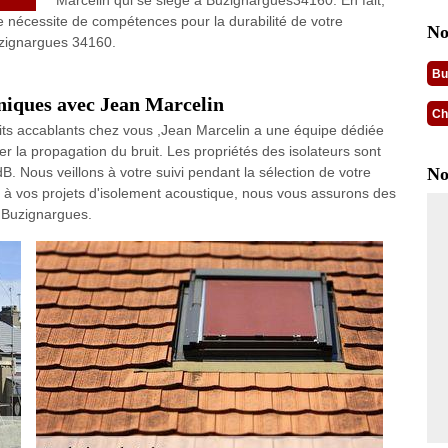
Marcelin qui se siège à Buzignargues34160. En fait,
re nécessite de compétences pour la durabilité de votre
No
uzignargues 34160.
Bu
uniques avec Jean Marcelin
Ch
its accablants chez vous ,Jean Marcelin a une équipe dédiée
ter la propagation du bruit. Les propriétés des isolateurs sont
 Nous veillons à votre suivi pendant la sélection de votre
No
 à vos projets d'isolement acoustique, nous vous assurons des
e Buzignargues.