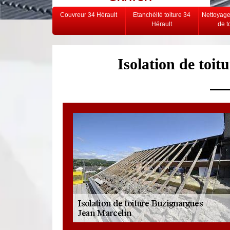
Couvreur 34 Hérault
Etanchéité toiture 34
Nettoyag
Hérault
de t
Isolation de toi