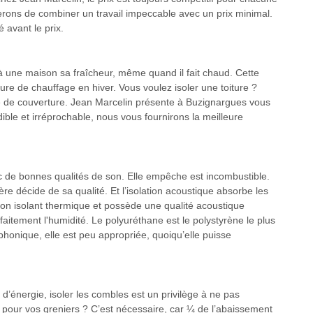
rons de combiner un travail impeccable avec un prix minimal.
 avant le prix.
 à une maison sa fraîcheur, même quand il fait chaud. Cette
re de chauffage en hiver. Vous voulez isoler une toiture ?
se de couverture. Jean Marcelin présente à Buzignargues vous
dible et irréprochable, nous vous fournirons la meilleure
ec de bonnes qualités de son. Elle empêche est incombustible.
ère décide de sa qualité. Et l’isolation acoustique absorbe les
s bon isolant thermique et possède une qualité acoustique
aitement l'humidité. Le polyuréthane est le polystyrène le plus
phonique, elle est peu appropriée, quoiqu’elle puisse
d’énergie, isoler les combles est un privilège à ne pas
n pour vos greniers ? C’est nécessaire, car ¼ de l’abaissement