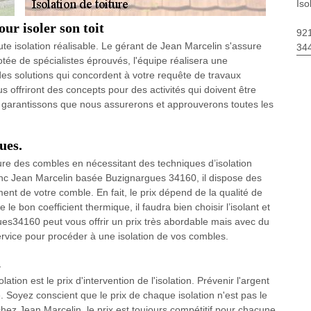
Iso
ur isoler son toit
92
oute isolation réalisable. Le gérant de Jean Marcelin s'assure
34
dotée de spécialistes éprouvés, l'équipe réalisera une
ra des solutions qui concordent à votre requête de travaux
 offriront des concepts pour des activités qui doivent être
 garantissons que nous assurerons et approuverons toutes les
ues.
ture des combles en nécessitant des techniques d’isolation
donc Jean Marcelin basée Buzignargues 34160, il dispose des
ent de votre comble. En fait, le prix dépend de la qualité de
 le bon coefficient thermique, il faudra bien choisir l’isolant et
es34160 peut vous offrir un prix très abordable mais avec du
 service pour procéder à une isolation de vos combles.
n
tion est le prix d'intervention de l'isolation. Prévenir l'argent
. Soyez conscient que le prix de chaque isolation n'est pas le
hez Jean Marcelin, le prix est toujours compétitif pour chacune