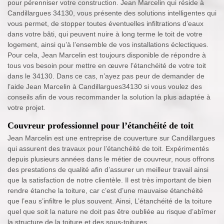
pour pérenniser votre construction. Jean Marcelin qui réside à
Candillargues 34130, vous présente des solutions intelligentes qui
vous permet, de stopper toutes éventuelles infiltrations d’eaux
dans votre bâti, qui peuvent nuire à long terme le toit de votre
logement, ainsi qu’à l’ensemble de vos installations éclectiques.
Pour cela, Jean Marcelin est toujours disponible de répondre à
tous vos besoin pour mettre en œuvre l’étanchéité de votre toit
dans le 34130. Dans ce cas, n’ayez pas peur de demander de
l’aide Jean Marcelin à Candillargues34130 si vous voulez des
conseils afin de vous recommander la solution la plus adaptée à
votre projet.
Couvreur professionnel pour l’étanchéité de toit
Jean Marcelin est une entreprise de couverture sur Candillargues
qui assurent des travaux pour l’étanchéité de toit. Expérimentés
depuis plusieurs années dans le métier de couvreur, nous offrons
des prestations de qualité afin d’assurer un meilleur travail ainsi
que la satisfaction de notre clientèle. Il est très important de bien
rendre étanche la toiture, car c’est d’une mauvaise étanchéité
que l’eau s’infiltre le plus souvent. Ainsi, L’étanchéité de la toiture
quel que soit la nature ne doit pas être oubliée au risque d’abîmer
la structure de la toiture et des sous-toitures.