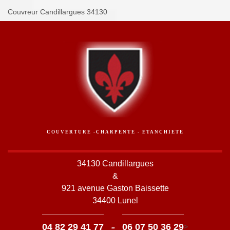
Couvreur Candillargues 34130
COUVERTURE -CHARPENTE - ETANCHIETE
34130 Candillargues
&
921 avenue Gaston Baissette
34400 Lunel
-
04 82 29 41 77
06 07 50 36 29
>