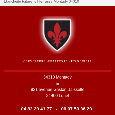
Etanchéité toiture toit terrasse Montady 34310
COUVERTURE -CHARPENTE - ETANCHIETE
34310 Montady
&
921 avenue Gaston Baissette
34400 Lunel
-
04 82 29 41 77
06 07 50 36 29
>