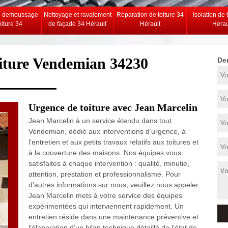
e demoussage
Nettoyage et ravalement
Réparation de toiture 34
Isolation de 
oiture 34
de façade 34 Hérault
Hérault
Herau
oiture Vendemian 34230
De
Urgence de toiture avec Jean Marcelin
Jean Marcelin à un service étendu dans tout
Vendemian, dédié aux interventions d’urgence, à
l’entretien et aux petits travaux relatifs aux toitures et
à la couverture des maisons. Nos équipes vous
satisfaites à chaque intervention : qualité, minutie,
attention, prestation et professionnalisme. Pour
d’autres informations sur nous, veuillez nous appeler.
Jean Marcelin mets à votre service des équipes
expérimentées qui interviennent rapidement. Un
entretien réside dans une maintenance préventive et
l’élaboration d’un bilan technique détaillé de l’état de