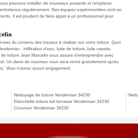
 nous pouvons installer de nouveaux puisards et remplacer
et entretenus régulièrement. Nos équipes expérimentées sont en
ents. Il est prudent de faire appel à un professionnel pour
celin
prises du contenu des travaux à réaliser sur votre toiture. Quoi
demian : infiltration d’eau, fuite de toiture, tuile cassée,
ise de toiture Jean Marcelin vous assure d’entreprendre avec
e toit. Un devis de couvreur vous sera remis gratuitement après
toire). Vous n’aurez aucun engagement.
Nettoyage de toiture Vendemian 34230
Nett
0
Etanchéité toiture toit terrasse Vendemian 34230
Couvreur Vendemian 34230