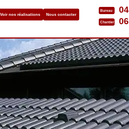
04
Bureau
Voir nos réalisations
Nous contacter
06
Chantier