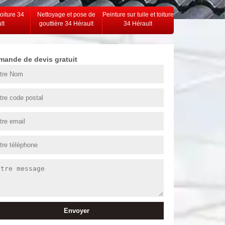
toiture 34
Nettoyage et pose de
Peinture sur tuile et toiture
lt
gouttière 34 Hérault
34 Hérault
mande de devis gratuit