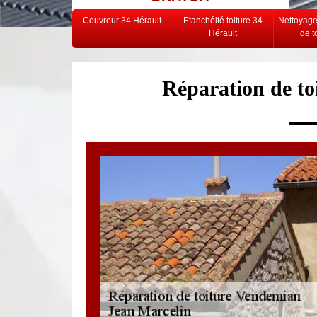
Couvreur 34 Hérault
Etanchéité toiture 34
Nettoyag
Hérault
de t
Réparation de t