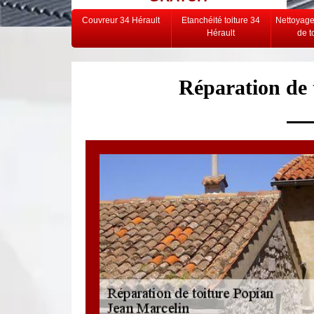
Couvreur 34 Hérault
Etanchéité toiture 34
Nettoyag
Hérault
de t
Réparation de 