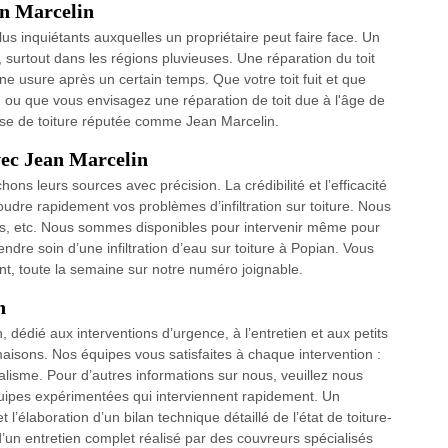
an Marcelin
lus inquiétants auxquelles un propriétaire peut faire face. Un
 surtout dans les régions pluvieuses. Une réparation du toit
e usure après un certain temps. Que votre toit fuit et que
 ou que vous envisagez une réparation de toit due à l'âge de
prise de toiture réputée comme Jean Marcelin.
avec Jean Marcelin
ons leurs sources avec précision. La crédibilité et l’efficacité
oudre rapidement vos problèmes d’infiltration sur toiture. Nous
iles, etc. Nous sommes disponibles pour intervenir même pour
dre soin d’une infiltration d’eau sur toiture à Popian. Vous
, toute la semaine sur notre numéro joignable.
n
dédié aux interventions d’urgence, à l’entretien et aux petits
 maisons. Nos équipes vous satisfaites à chaque intervention :
nnalisme. Pour d’autres informations sur nous, veuillez nous
quipes expérimentées qui interviennent rapidement. Un
’élaboration d’un bilan technique détaillé de l’état de toiture-
d’un entretien complet réalisé par des couvreurs spécialisés