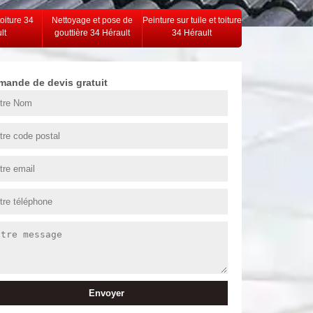
toiture 34
Nettoyage et pose de
Peinture sur tuile et toiture
lt
gouttière 34 Hérault
34 Hérault
mande de devis gratuit