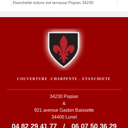
Etanchéité toiture toit terrasse Popian 34230
COUVERTURE -CHARPENTE - ETANCHIETE
34230 Popian
&
921 avenue Gaston Baissette
34400 Lunel
04 82 29 41 77
/
06 07 50 36 29