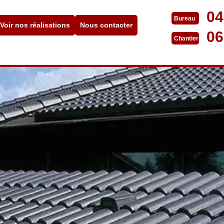
04
Bureau
Voir nos réalisations
Nous contacter
06
Chantier