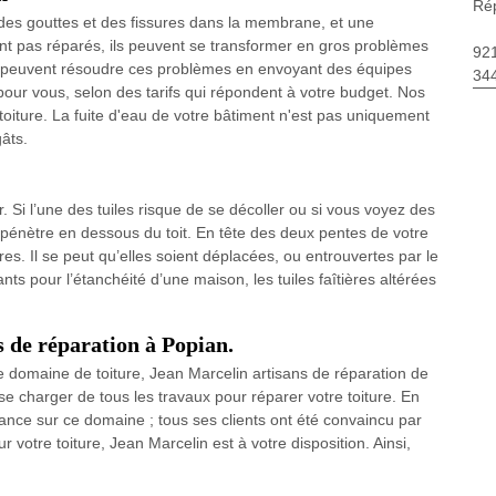
Rép
e des gouttes et des fissures dans la membrane, et une
ont pas réparés, ils peuvent se transformer en gros problèmes
92
 peuvent résoudre ces problèmes en envoyant des équipes
34
 pour vous, selon des tarifs qui répondent à votre budget. Nos
toiture. La fuite d'eau de votre bâtiment n'est pas uniquement
âts.
er. Si l’une des tuiles risque de se décoller ou si vous voyez des
’eau pénètre en dessous du toit. En tête des deux pentes de votre
utres. Il se peut qu’elles soient déplacées, ou entrouvertes par le
nts pour l’étanchéité d’une maison, les tuiles faîtières altérées
s de réparation à Popian.
 domaine de toiture, Jean Marcelin artisans de réparation de
e charger de tous les travaux pour réparer votre toiture. En
nce sur ce domaine ; tous ses clients ont été convaincu par
ur votre toiture, Jean Marcelin est à votre disposition. Ainsi,