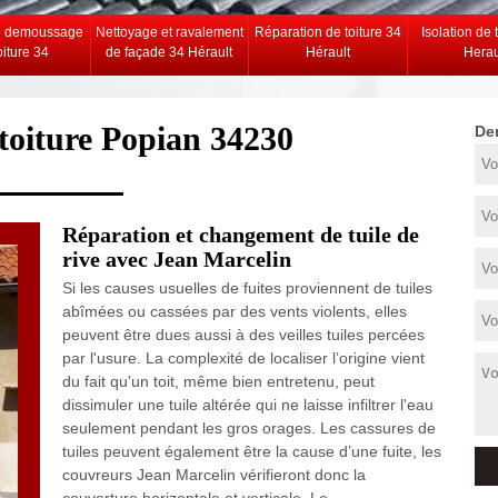
e demoussage
Nettoyage et ravalement
Réparation de toiture 34
Isolation de 
oiture 34
de façade 34 Hérault
Hérault
Herau
toiture Popian 34230
De
Réparation et changement de tuile de
rive avec Jean Marcelin
Si les causes usuelles de fuites proviennent de tuiles
abîmées ou cassées par des vents violents, elles
peuvent être dues aussi à des veilles tuiles percées
par l'usure. La complexité de localiser l’origine vient
du fait qu'un toit, même bien entretenu, peut
dissimuler une tuile altérée qui ne laisse infiltrer l'eau
seulement pendant les gros orages. Les cassures de
tuiles peuvent également être la cause d’une fuite, les
couvreurs Jean Marcelin vérifieront donc la