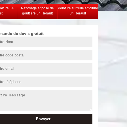
toiture 34
Nettoyage et pose de
Peinture sur tuile et toiture
lt
gouttière 34 Hérault
34 Hérault
mande de devis gratuit