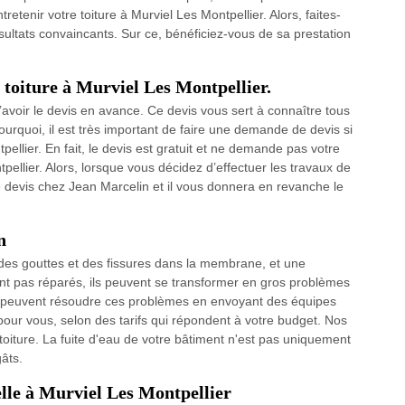
etenir votre toiture à Murviel Les Montpellier. Alors, faites-
sultats convaincants. Sur ce, bénéficiez-vous de sa prestation
 toiture à Murviel Les Montpellier.
l d’avoir le devis en avance. Ce devis vous sert à connaître tous
ourquoi, il est très important de faire une demande de devis si
pellier. En fait, le devis est gratuit et ne demande pas votre
llier. Alors, lorsque vous décidez d’effectuer les travaux de
e devis chez Jean Marcelin et il vous donnera en revanche le
n
e des gouttes et des fissures dans la membrane, et une
ont pas réparés, ils peuvent se transformer en gros problèmes
 peuvent résoudre ces problèmes en envoyant des équipes
 pour vous, selon des tarifs qui répondent à votre budget. Nos
toiture. La fuite d'eau de votre bâtiment n'est pas uniquement
âts.
elle à Murviel Les Montpellier