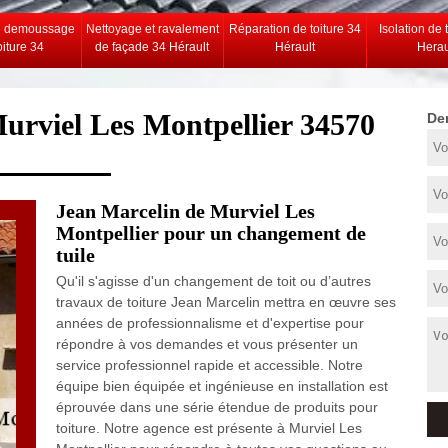
e demoussage
Nettoyage et ravalement
Réparation de toiture 34
Isolation de 
oiture 34
de façade 34 Hérault
Hérault
Herau
Murviel Les Montpellier 34570
De
Jean Marcelin de Murviel Les
Montpellier pour un changement de
tuile
Qu'il s'agisse d'un changement de toit ou d’autres
travaux de toiture Jean Marcelin mettra en œuvre ses
années de professionnalisme et d'expertise pour
répondre à vos demandes et vous présenter un
service professionnel rapide et accessible. Notre
équipe bien équipée et ingénieuse en installation est
éprouvée dans une série étendue de produits pour
toiture. Notre agence est présente à Murviel Les