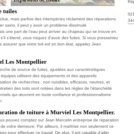
Rép
 tuiles
92
bsolue, mais parfois des intempéries réclament des réparations.
34
 sains, il peut y avoir un problème dissimulé
mais une part de l’eau peut arriver au chapeau qui se trouve en
 s'il s’étend, vous risquez d'avoir des fuites. Si vous pressentez
assurer que votre toit est en bon état, appelez Jean
el Les Montpellier
erche de source de fuites, ajustées aux caractéristiques
 équipes utilisent des équipements et des appareils
ation de recherches : non nuisibles, efficaces, neutres, et
retien des toits sont notées dans les règles de l’étanchéité
nnels qui œuvrent en toute confiance et professionnalisme
r.
aration de toiture à Murviel Les Montpellier.
ous pouvez comptez sur Jean Marcelin entreprise de réparation
t de votre demeure. Par ailleurs, il maîtrise non seulement ce
s pour effectuer ce travail. De plus, il est capable d’aller