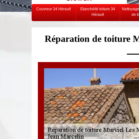
Couvreur 34 Hérault
Etanchéité toiture 34
Nettoyag
Hérault
de t
Réparation de toiture 