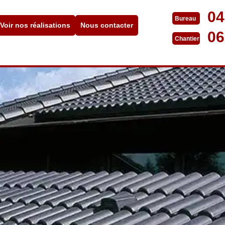
04
Bureau
Voir nos réalisations
Nous contacter
06
Chantier