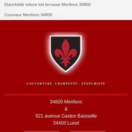
Etanchéité toiture toit terrasse Merifons 34800
Couvreur Merifons 34800
COUVERTURE -CHARPENTE - ETANCHIETE
34800 Merifons
&
921 avenue Gaston Baissette
34400 Lunel