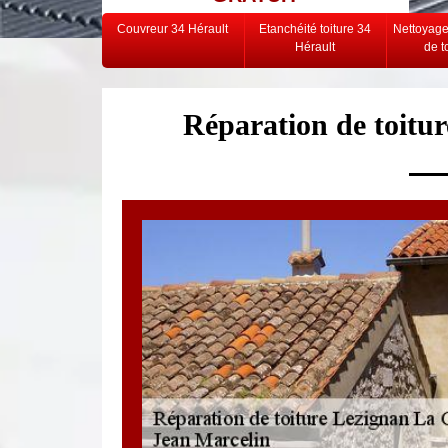
Couvreur 34 Hérault
Etanchéité toiture 34
Nettoyag
Hérault
de t
Réparation de toitu