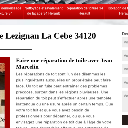
e demoussage
Nettoyage et ravalement
Réparation de toiture 34
Isolation de 
oiture 34
de façade 34 Hérault
Hérault
Herau
re Lezignan La Cebe 34120
De
Faire une réparation de tuile avec Jean
Marcelin
Les réparations de toit sont l'un des dilemmes les
plus inquiétants auxquelles un propriétaire peut faire
face. Un toit en fuite peut entraîner des problèmes
précoces, surtout dans les régions pluvieuses. Une
réparation du toit peut s’effectuer après une tempête
inattendue ou une usure après un certain temps. Que
votre toit fuit et que vous ayez besoin de
professionnels pour dépanner, ou que vous
envisagez une réparation de toit due à l'âge de votre