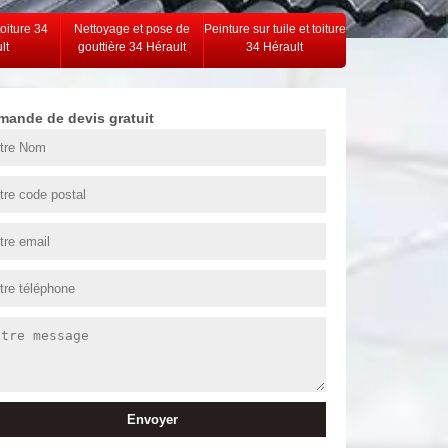
toiture 34
Nettoyage et pose de
Peinture sur tuile et toiture
lt
gouttière 34 Hérault
34 Hérault
mande de devis gratuit