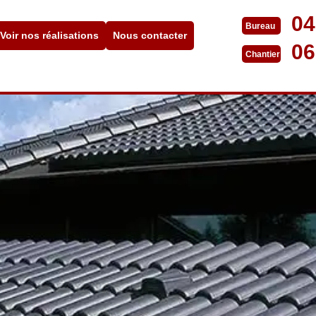
04
Bureau
Voir nos réalisations
Nous contacter
06
Chantier