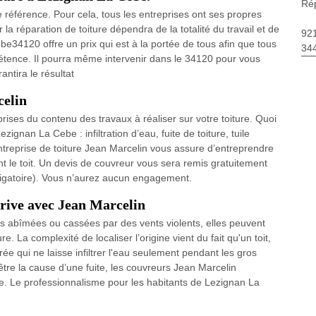
Rép
 référence. Pour cela, tous les entreprises ont ses propres
 la réparation de toiture dépendra de la totalité du travail et de
92
be34120 offre un prix qui est à la portée de tous afin que tous
34
étence. Il pourra même intervenir dans le 34120 pour vous
antira le résultat
celin
prises du contenu des travaux à réaliser sur votre toiture. Quoi
ignan La Cebe : infiltration d’eau, fuite de toiture, tuile
’entreprise de toiture Jean Marcelin vous assure d’entreprendre
ant le toit. Un devis de couvreur vous sera remis gratuitement
obligatoire). Vous n’aurez aucun engagement.
 rive avec Jean Marcelin
les abîmées ou cassées par des vents violents, elles peuvent
e. La complexité de localiser l’origine vient du fait qu'un toit,
ée qui ne laisse infiltrer l'eau seulement pendant les gros
tre la cause d’une fuite, les couvreurs Jean Marcelin
ale. Le professionnalisme pour les habitants de Lezignan La