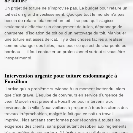
de toiture
Un projet de toiture ne s’improvise pas. Le budget pour refaire un
toit est un grand investissement. Quoique tout le monde n’a pas
besoin de refaire totalement un toit. Il se peut qu’il s’agisse
seulement d’effectuer un changement de tuiles, dépannage de
charpente, d'isolation de toit ou d'un nettoyage du toit. Manipuler
une toiture est assez délicat. Il y a des choses faciles à réaliser
comme changer des tuiles, mais pour ce qui est de charpente ou
bardeau…, il faut contacter un professionnel surtout si vous être
inexpérimenté.
Intervention urgente pour toiture endommagée à
Fouzilhon
Il arrive qu’un problème survienne à un moment inattendu, alors
que c’est grave. L’équipe de couvreurs en service d’urgence de
Jean Marcelin est présent à Fouzilhon pour intervenir aux
environs de la ville. Nous veillons à procurer à tous les clients des
travaux irréprochables, malgré le fait que ce soit un travail
imprévu. Nos artisans sont formés pour répondre à toutes les
exigences des clients, sans pour autant désobéir aux règlements
liés au métier de couverture. N’hésitez pas à collaborer avec nous