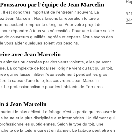
Rép
 Poussarou par l’équipe de Jean Marcelin
 Il est donc très important de l’entretenir souvent. La
92
chez Jean Marcelin. Nous faisons la réparation toiture à
34
n respectant l’empreinte d’origine. Pour votre projet de
pour répondre à tous vos nécessités. Pour une toiture solide
pe de couvreurs qualifiés, agréés et experts. Nous avons des
de vous aider quelques soient vos besoins.
 rive avec Jean Marcelin
les abîmées ou cassées par des vents violents, elles peuvent
e. La complexité de localiser l’origine vient du fait qu'un toit,
ée qui ne laisse infiltrer l'eau seulement pendant les gros
tre la cause d’une fuite, les couvreurs Jean Marcelin
ale. Le professionnalisme pour les habitants de Ferrieres
in à Jean Marcelin
urtout le plus délicat. Le faîtage c’est la partie qui recouvre le
us haute et la plus disciplinée aux intempéries. Un élément qui
 professionnelles quotidiennes. Selon le type du toit, une
tanchéité de la toiture qui est en danger. Le faîtage peut être en