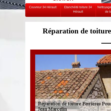
Couvreur 34 Hérault
Etanchéité toiture 34
Nettoyag
Hérault
de t
Réparation de toitur