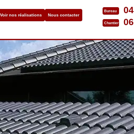
04
Bureau
Voir nos réalisations
Nous contacter
06
Chantier