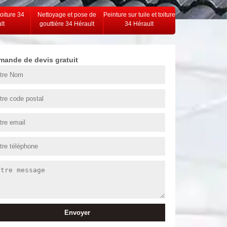
toiture 34
Nettoyage et pose de
Peinture sur tuile et toiture
lt
gouttière 34 Hérault
34 Hérault
mande de devis gratuit