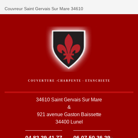
Couvreur Saint Gervais Sur Mare 34610
COUVERTURE -CHARPENTE - ETANCHIETE
34610 Saint Gervais Sur Mare
&
921 avenue Gaston Baissette
34400 Lunel
-
04 82 29 41 77
06 07 50 36 29
>