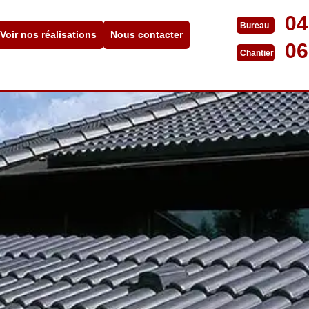
04
Bureau
Voir nos réalisations
Nous contacter
06
Chantier