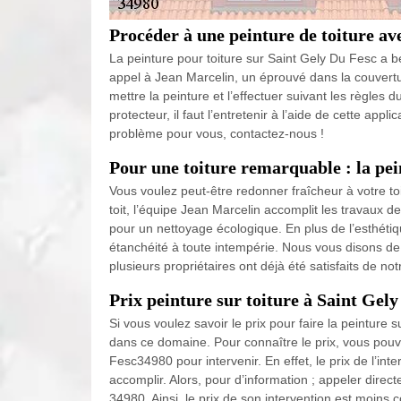
Procéder à une peinture de toiture a
La peinture pour toiture sur Saint Gely Du Fesc a b
appel à Jean Marcelin, un éprouvé dans la couvertur
mettre la peinture et l’effectuer suivant les règles d
protecteur, il faut l’entretenir à l’aide de cette ap
problème pour vous, contactez-nous !
Pour une toiture remarquable : la pei
Vous voulez peut-être redonner fraîcheur à votre to
toit, l’équipe Jean Marcelin accomplit les travaux de
pour un nettoyage écologique. En plus de l’esthétiq
étanchéité à toute intempérie. Nous vous disons de 
plusieurs propriétaires ont déjà été satisfaits de notr
Prix peinture sur toiture à Saint Gely
Si vous voulez savoir le prix pour faire la peinture s
dans ce domaine. Pour connaître le prix, vous pouv
Fesc34980 pour intervenir. En effet, le prix de l’int
accomplir. Alors, pour d’information ; appeler dire
34980. Ainsi, le prix de son intervention est moins 