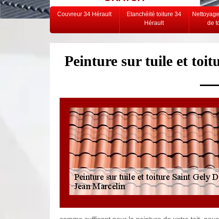
Couvreur 34 Hérault
Etanchéité toiture 34
Nettoyag
Hérault
de t
Peinture sur tuile et toi