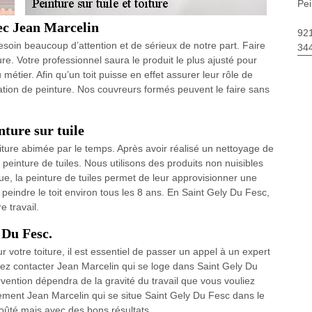
Pei
vec Jean Marcelin
92
esoin beaucoup d’attention et de sérieux de notre part. Faire
34
e. Votre professionnel saura le produit le plus ajusté pour
u métier. Afin qu’un toit puisse en effet assurer leur rôle de
plication de peinture. Nos couvreurs formés peuvent le faire sans
nture sur tuile
iture abimée par le temps. Après avoir réalisé un nettoyage de
 peinture de tuiles. Nous utilisons des produits non nuisibles
ue, la peinture de tuiles permet de leur approvisionner une
peindre le toit environ tous les 8 ans. En Saint Gely Du Fesc,
e travail.
 Du Fesc.
ur votre toiture, il est essentiel de passer un appel à un expert
ez contacter Jean Marcelin qui se loge dans Saint Gely Du
ervention dépendra de la gravité du travail que vous vouliez
ctement Jean Marcelin qui se situe Saint Gely Du Fesc dans le
coûté mais avec des bons résultats.