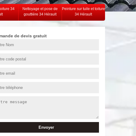
toiture 34
Nettoyage et pose de
Peinture sur tuile et toiture
lt
gouttière 34 Hérault
34 Hérault
mande de devis gratuit