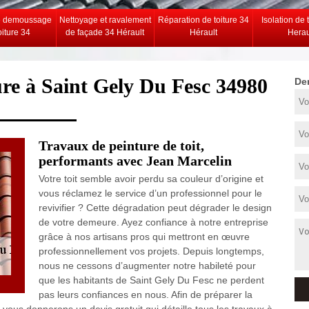
e demoussage
Nettoyage et ravalement
Réparation de toiture 34
Isolation de 
oiture 34
de façade 34 Hérault
Hérault
Herau
ture à Saint Gely Du Fesc 34980
De
Travaux de peinture de toit,
performants avec Jean Marcelin
Votre toit semble avoir perdu sa couleur d’origine et
vous réclamez le service d’un professionnel pour le
revivifier ? Cette dégradation peut dégrader le design
de votre demeure. Ayez confiance à notre entreprise
grâce à nos artisans pros qui mettront en œuvre
professionnellement vos projets. Depuis longtemps,
nous ne cessons d’augmenter notre habileté pour
que les habitants de Saint Gely Du Fesc ne perdent
pas leurs confiances en nous. Afin de préparer la