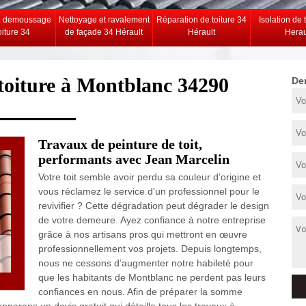
e demoussage
Nettoyage et ravalement
Réparation de toiture 34
Isolation de 
oiture 34
de façade 34 Hérault
Hérault
Herau
t toiture à Montblanc 34290
De
Travaux de peinture de toit,
performants avec Jean Marcelin
Votre toit semble avoir perdu sa couleur d’origine et
vous réclamez le service d’un professionnel pour le
revivifier ? Cette dégradation peut dégrader le design
de votre demeure. Ayez confiance à notre entreprise
grâce à nos artisans pros qui mettront en œuvre
professionnellement vos projets. Depuis longtemps,
nous ne cessons d’augmenter notre habileté pour
que les habitants de Montblanc ne perdent pas leurs
confiances en nous. Afin de préparer la somme