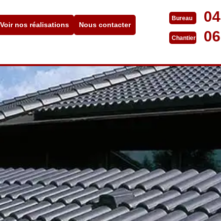
04
Bureau
Voir nos réalisations
Nous contacter
06
Chantier