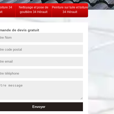
toiture 34
Nettoyage et pose de
Peinture sur tuile et toiture
lt
gouttière 34 Hérault
34 Hérault
mande de devis gratuit