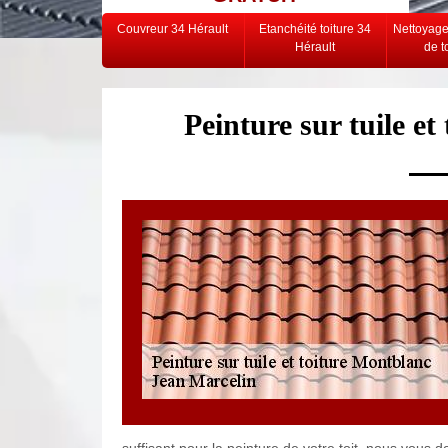
Couvreur 34 Hérault
Etanchéité toiture 34
Nettoyag
Hérault
de t
Peinture sur tuile e