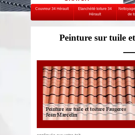
Couvreur 34 Hérault
Etanchéité toiture 34
Nettoyag
Hérault
de t
Peinture sur tuile e