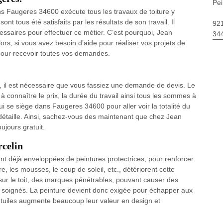
Pei
ns Faugeres 34600 exécute tous les travaux de toiture y
nt tous été satisfaits par les résultats de son travail. Il
92
ssaires pour effectuer ce métier. C’est pourquoi, Jean
34
ors, si vous avez besoin d’aide pour réaliser vos projets de
t pour recevoir toutes vos demandes.
, il est nécessaire que vous fassiez une demande de devis. Le
à connaître le prix, la durée du travail ainsi tous les sommes à
i se siège dans Faugeres 34600 pour aller voir la totalité du
ef détaille. Ainsi, sachez-vous des maintenant que chez Jean
ujours gratuit.
rcelin
vent déjà enveloppées de peintures protectrices, pour renforcer
ure, les mousses, le coup de soleil, etc., détériorent cette
s sur le toit, des marques pénétrables, pouvant causer des
on soignés. La peinture devient donc exigée pour échapper aux
 tuiles augmente beaucoup leur valeur en design et