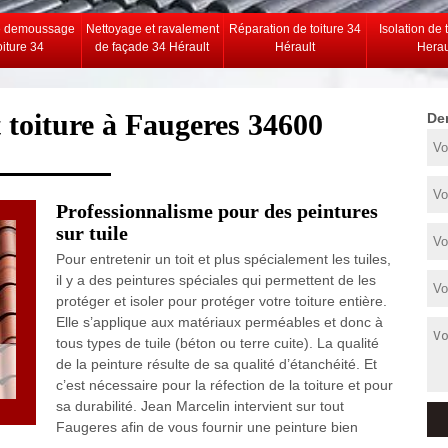
e demoussage
Nettoyage et ravalement
Réparation de toiture 34
Isolation de 
oiture 34
de façade 34 Hérault
Hérault
Herau
t toiture à Faugeres 34600
De
Professionnalisme pour des peintures
sur tuile
Pour entretenir un toit et plus spécialement les tuiles,
il y a des peintures spéciales qui permettent de les
protéger et isoler pour protéger votre toiture entière.
Elle s’applique aux matériaux perméables et donc à
tous types de tuile (béton ou terre cuite). La qualité
de la peinture résulte de sa qualité d’étanchéité. Et
c’est nécessaire pour la réfection de la toiture et pour
sa durabilité. Jean Marcelin intervient sur tout
Faugeres afin de vous fournir une peinture bien