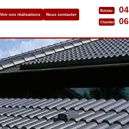
04
Bureau
Voir nos réalisations
Nous contacter
06
Chantier