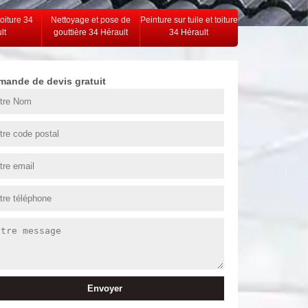
toiture 34
Nettoyage et pose de
Peinture sur tuile et toiture
lt
gouttière 34 Hérault
34 Hérault
mande de devis gratuit