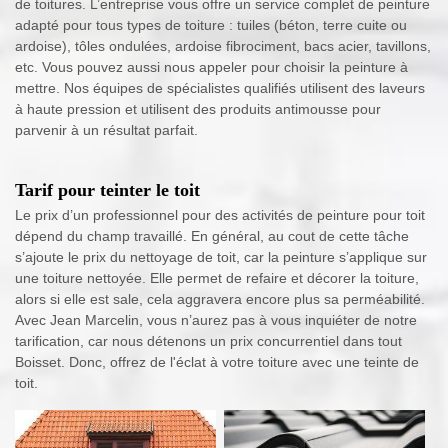
de toitures. L’entreprise vous offre un service complet de peinture
adapté pour tous types de toiture : tuiles (béton, terre cuite ou
ardoise), tôles ondulées, ardoise fibrociment, bacs acier, tavillons,
etc. Vous pouvez aussi nous appeler pour choisir la peinture à
mettre. Nos équipes de spécialistes qualifiés utilisent des laveurs
à haute pression et utilisent des produits antimousse pour
parvenir à un résultat parfait.
Tarif pour teinter le toit
Le prix d’un professionnel pour des activités de peinture pour toit
dépend du champ travaillé. En général, au cout de cette tâche
s’ajoute le prix du nettoyage de toit, car la peinture s’applique sur
une toiture nettoyée. Elle permet de refaire et décorer la toiture,
alors si elle est sale, cela aggravera encore plus sa perméabilité.
Avec Jean Marcelin, vous n’aurez pas à vous inquiéter de notre
tarification, car nous détenons un prix concurrentiel dans tout
Boisset. Donc, offrez de l'éclat à votre toiture avec une teinte de
toit.