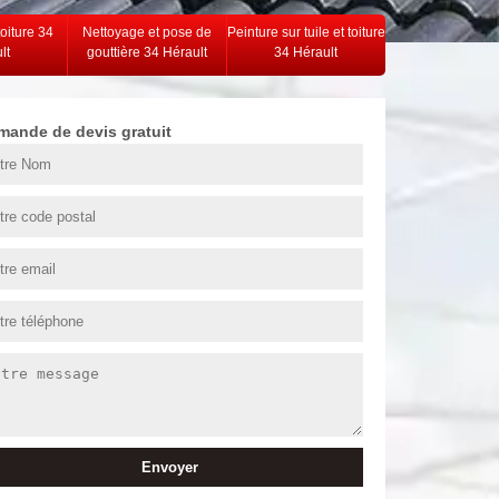
toiture 34
Nettoyage et pose de
Peinture sur tuile et toiture
lt
gouttière 34 Hérault
34 Hérault
mande de devis gratuit