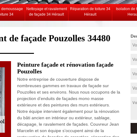
e demoussage
Nettoyage et ravalement
Réparation de toiture 34
Isolation de 
oiture 34
de façade 34 Hérault
Hérault
Herau
nt de façade Pouzolles 34480
De
Peinture façade et rénovation façade
Pouzolles
Notre entreprise de couverture dispose de
nombreuses gammes en travaux de façade sur
Pouzolles et ses environs. Nous nous occupons de la
projection d’enduits de façades mono masse
extérieure et des peintures des murs extérieurs.
Notre équipe intervient également pour la rénovation
du bâti ancien en intérieur ou extérieur, sablage,
décapage, le ravalement de façades. Couvreur Jean
Marcelin et son équipe s’occupent ainsi de la