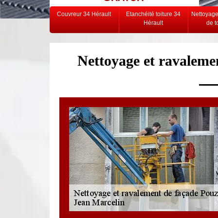
Couvreur 34 Hérault
Etanchéité toiture 34
Nettoyag
Hérault
de t
Nettoyage et ravaleme