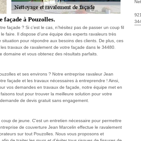
Net
92
e façade à Pouzolles.
34
re façade ? Si c’est le cas, n’hésitez pas de passer un coup fil
e faire. Il dispose d’une équipe des experts ravaleurs très
 situation pour répondre aux besoins des clients. De plus, ces
e les travaux de ravalement de votre façade dans le 34480.
e domaine et vous obtenez des résultats parfaits.
uzolles et ses environs ? Notre entreprise ravaleur Jean
tre façade et les travaux nécessaires à entreprendre ! Ainsi,
n pour vos demandes en travaux de façade, notre équipe met en
aisons tout pour trouver la meilleure solution pour votre
de demande de devis gratuit sans engagement.
 coup de jeune. C'est un entretien nécessaire pour permettre
’entreprise de couverture Jean Marcelin effectue le ravalement
borateurs sur tout Pouzolles. Nous vous proposons et
fin de traiter les murs et d’éviter tous risques de fissures de