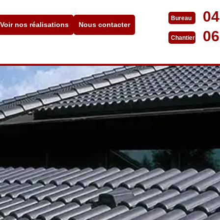
04
Bureau
Voir nos réalisations
Nous contacter
06
Chantier