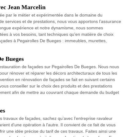
vec Jean Marcelin
née par le métier et expérimentée dans le domaine du
e services et de prestations, nous vous apportons l’assurance
tre longue expérience et notre dynamisme, nous sommes
ptées à vos besoins, tant techniques qu'en matière de choix
façades à Pegairolles De Bueges : immeubles, murettes,
.
De Bueges
 restauration de façades sur Pegairolles De Bueges. Nous nous
our rénover et réparer les décors architecturaux de tous les
rvention en rénovation de façades se fait en suivant certains
ous conseiller sur le choix des produits et des prestations
tuitement afin de mettre au couvrant chaque demande du budget
es
s travaux de façades, sachez qu’avec l’entreprise ravaleur
ient d'une opération à l'autre. Il convient de ce fait de vous
rir une idée précise du tarif de ces travaux. Faites ainsi une