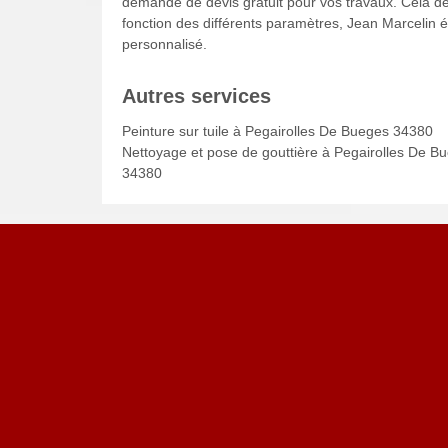
demande de devis gratuit pour vos travaux. Cela dé
fonction des différents paramètres, Jean Marcelin ét
personnalisé.
Autres services
Peinture sur tuile à Pegairolles De Bueges 34380
Nettoyage et pose de gouttière à Pegairolles De B
34380