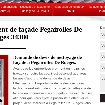
e demoussage
Nettoyage et ravalement
Réparation de toiture 34
Isolation de 
oiture 34
de façade 34 Hérault
Hérault
Herau
nt de façade Pegairolles De
De
ges 34380
Demande de devis de nettoyage de
façade à Pegairolles De Bueges.
Avant que les entreprises prennent en mains les
travaux sur votre façade, il est essentiel que vous
fassiez d’abord une demande de devis.
Effectivement, l’importance de ce devis est pour
faciliter la réalisation de votre projet de nettoyage de
façade en connaissant les budgets à prévoir. De plus,
afin pour que vous ayez la possibilité d’effectuer ce
projet ; Jean Marcelin à Pegairolles De Bueges vous