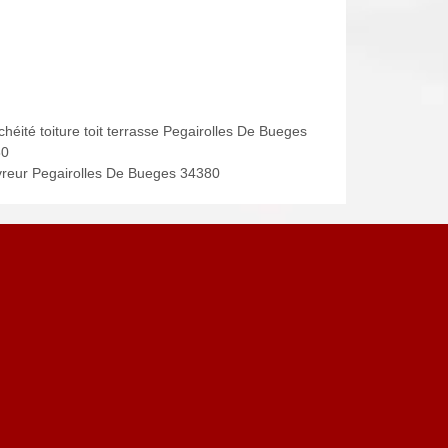
héité toiture toit terrasse Pegairolles De Bueges
80
reur Pegairolles De Bueges 34380