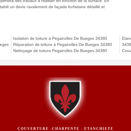
pendra des travaux à réaliser en fonction de la surface. En
ablit un devis ravalement de façade forfaitaire détaillé et
Isolation de toiture à Pegairolles De Bueges 34380
Etanc
ueges
Réparation de toiture à Pegairolles De Bueges 34380
343
Nettoyage de toiture Pegairolles De Bueges 34380
Couv
COUVERTURE -CHARPENTE - ETANCHIETE