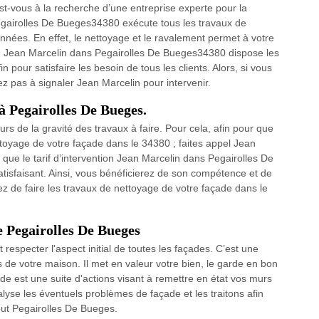
t-vous à la recherche d’une entreprise experte pour la
egairolles De Bueges34380 exécute tous les travaux de
nées. En effet, le nettoyage et le ravalement permet à votre
us, Jean Marcelin dans Pegairolles De Bueges34380 dispose les
 pour satisfaire les besoin de tous les clients. Alors, si vous
tez pas à signaler Jean Marcelin pour intervenir.
 à Pegairolles De Bueges.
urs de la gravité des travaux à faire. Pour cela, afin pour que
ettoyage de votre façade dans le 34380 ; faites appel Jean
z que le tarif d’intervention Jean Marcelin dans Pegairolles De
tisfaisant. Ainsi, vous bénéficierez de son compétence et de
ez de faire les travaux de nettoyage de votre façade dans le
e Pegairolles De Bueges
respecter l'aspect initial de toutes les façades. C’est une
rs de votre maison. Il met en valeur votre bien, le garde en bon
çade est une suite d'actions visant à remettre en état vos murs
alyse les éventuels problèmes de façade et les traitons afin
out Pegairolles De Bueges.