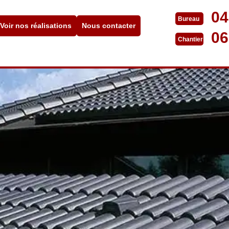
04
Bureau
Voir nos réalisations
Nous contacter
06
Chantier