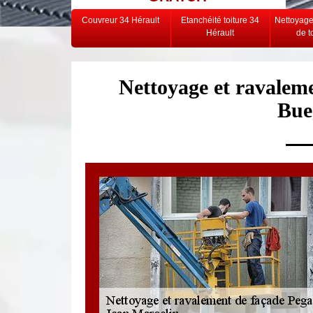
Couvreur 34 Hérault
Etanchéité toiture 34
Nettoyag
Hérault
de t
Nettoyage et ravaleme
Bue