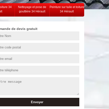
toiture 34
Nettoyage et pose de
Peinture sur tuile et toiture
lt
gouttière 34 Hérault
34 Hérault
mande de devis gratuit